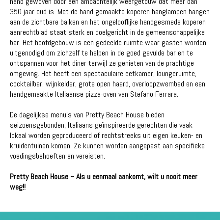
hand gewoven door een ambachtelijk weefgetouw dat meer dan
350 jaar oud is. Met de hand gemaakte koperen hanglampen hangen
aan de zichtbare balken en het ongelooflijke handgesmede koperen
aanrechtblad staat sterk en doelgericht in de gemeenschappelijke
bar. Het hoofdgebouw is een gedeelde ruimte waar gasten worden
uitgenodigd om zichzelf te helpen in de goed gevulde bar en te
ontspannen voor het diner terwijl ze genieten van de prachtige
omgeving. Het heeft een spectaculaire eetkamer, loungeruimte,
cocktailbar, wijnkelder, grote open haard, overloopzwembad en een
handgemaakte Italiaanse pizza-oven van Stefano Ferrara.
De dagelijkse menu's van Pretty Beach House bieden
seizoensgebonden, Italiaans geïnspireerde gerechten die vaak
lokaal worden geproduceerd of rechtstreeks uit eigen keuken- en
kruidentuinen komen. Ze kunnen worden aangepast aan specifieke
voedingsbehoeften en vereisten.
Pretty Beach House ~ Als u eenmaal aankomt, wilt u nooit meer
weg!!