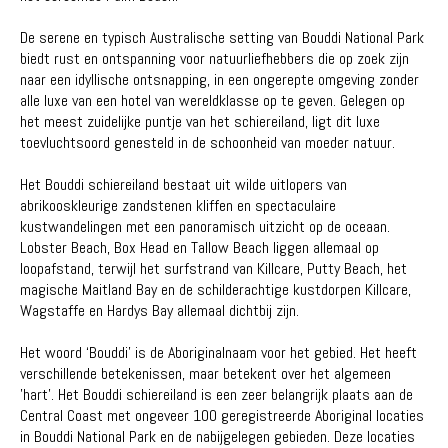
De serene en typisch Australische setting van Bouddi National Park
biedt rust en ontspanning voor natuurliefhebbers die op zoek zijn
naar een idyllische ontsnapping, in een ongerepte omgeving zonder
alle luxe van een hotel van wereldklasse op te geven. Gelegen op
het meest zuidelijke puntje van het schiereiland, ligt dit luxe
toevluchtsoord genesteld in de schoonheid van moeder natuur.
Het Bouddi schiereiland bestaat uit wilde uitlopers van
abrikooskleurige zandstenen kliffen en spectaculaire
kustwandelingen met een panoramisch uitzicht op de oceaan.
Lobster Beach, Box Head en Tallow Beach liggen allemaal op
loopafstand, terwijl het surfstrand van Killcare, Putty Beach, het
magische Maitland Bay en de schilderachtige kustdorpen Killcare,
Wagstaffe en Hardys Bay allemaal dichtbij zijn.
Het woord ‘Bouddi’ is de Aboriginalnaam voor het gebied. Het heeft
verschillende betekenissen, maar betekent over het algemeen
'hart'. Het Bouddi schiereiland is een zeer belangrijk plaats aan de
Central Coast met ongeveer 100 geregistreerde Aboriginal locaties
in Bouddi National Park en de nabijgelegen gebieden. Deze locaties