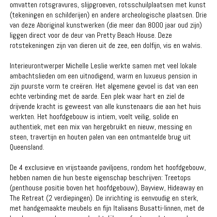
omvatten rotsgravures, slijpgroeven, rotsschuilplaatsen met kunst
(tekeningen en schilderijen) en andere archeologische plaatsen. Drie
van deze Aboriginal kunstwerken (die meer dan 8000 jaar oud zijn)
liggen direct voor de deur van Pretty Beach House. Deze
rotstekeningen zijn van dieren uit de zee, een dolfijn, vis en walvis.
Interieurontwerper Michelle Leslie werkte samen met veel lokale
ambachtslieden om een ​​uitnodigend, warm en luxueus pension in
zijn puurste vorm te creëren. Het algemene gevoel is dat van een
echte verbinding met de aarde. Een plek waar hart en ziel de
drijvende kracht is geweest van alle kunstenaars die aan het huis
werkten. Het hoofdgebouw is intiem, voelt veilig, solide en
authentiek, met een mix van hergebruikt en nieuw, messing en
steen, travertijn en houten palen van een ontmantelde brug uit
Queensland.
De 4 exclusieve en vrijstaande paviljoens, rondom het hoofdgebouw,
hebben namen die hun beste eigenschap beschrijven: Treetops
(penthouse positie boven het hoofdgebouw), Bayview, Hideaway en
The Retreat (2 verdiepingen). De inrichting is eenvoudig en sterk,
met handgemaakte meubels en fijn Italiaans Busatti-linnen, met de