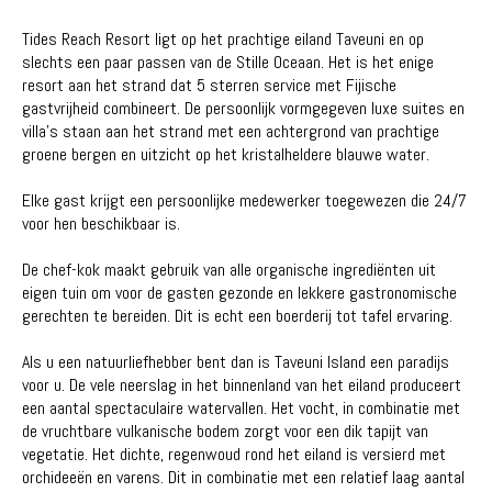
Tides Reach Resort ligt op het prachtige eiland Taveuni en op
slechts een paar passen van de Stille Oceaan. Het is het enige
resort aan het strand dat 5 sterren service met Fijische
gastvrijheid combineert. De persoonlijk vormgegeven luxe suites en
villa's staan aan het strand met een achtergrond van prachtige
groene bergen en uitzicht op het kristalheldere blauwe water.
Elke gast krijgt een persoonlijke medewerker toegewezen die 24/7
voor hen beschikbaar is.
De chef-kok maakt gebruik van alle organische ingrediënten uit
eigen tuin om voor de gasten gezonde en lekkere gastronomische
gerechten te bereiden. Dit is echt een boerderij tot tafel ervaring.
Als u een natuurliefhebber bent dan is Taveuni Island een paradijs
voor u. De vele neerslag in het binnenland van het eiland produceert
een aantal spectaculaire watervallen. Het vocht, in combinatie met
de vruchtbare vulkanische bodem zorgt voor een dik tapijt van
vegetatie. Het dichte, regenwoud rond het eiland is versierd met
orchideeën en varens. Dit in combinatie met een relatief laag aantal