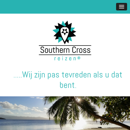
.....Wij zijn pas tevreden als u dat
bent.