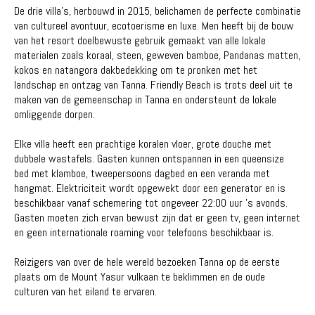
De drie villa's, herbouwd in 2015, belichamen de perfecte combinatie
van cultureel avontuur, ecotoerisme en luxe. Men heeft bij de bouw
van het resort doelbewuste gebruik gemaakt van alle lokale
materialen zoals koraal, steen, geweven bamboe, Pandanas matten,
kokos en natangora dakbedekking om te pronken met het
landschap en ontzag van Tanna. Friendly Beach is trots deel uit te
maken van de gemeenschap in Tanna en ondersteunt de lokale
omliggende dorpen.
Elke villa heeft een prachtige koralen vloer, grote douche met
dubbele wastafels. Gasten kunnen ontspannen in een queensize
bed met klamboe, tweepersoons dagbed en een veranda met
hangmat. Elektriciteit wordt opgewekt door een generator en is
beschikbaar vanaf schemering tot ongeveer 22:00 uur 's avonds.
Gasten moeten zich ervan bewust zijn dat er geen tv, geen internet
en geen internationale roaming voor telefoons beschikbaar is.
Reizigers van over de hele wereld bezoeken Tanna op de eerste
plaats om de Mount Yasur vulkaan te beklimmen en de oude
culturen van het eiland te ervaren.