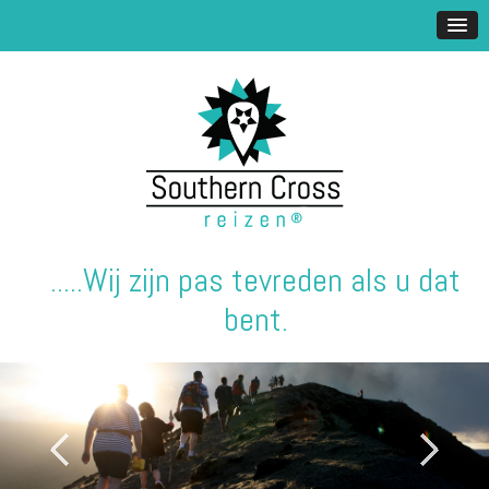
.....Wij zijn pas tevreden als u dat
bent.