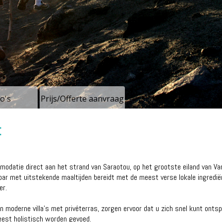
o's
Prijs/Offerte aanvraag
t
modatie direct aan het strand van Saraotou, op het grootste eiland van Van
bar met uitstekende maaltijden bereidt met de meest verse lokale ingredië
er.
 moderne villa's met privéterras, zorgen ervoor dat u zich snel kunt ontsp
est holistisch worden gevoed.