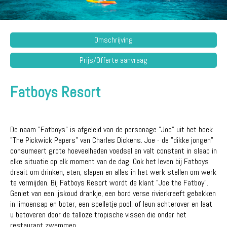
Omschrijving
Prijs/Offerte aanvraag
Fatboys Resort
De naam "Fatboys" is afgeleid van de personage "Joe" uit het boek
"The Pickwick Papers" van Charles Dickens. Joe - de "dikke jongen"
consumeert grote hoeveelheden voedsel en valt constant in slaap in
elke situatie op elk moment van de dag. Ook het leven bij Fatboys
draait om drinken, eten, slapen en alles in het werk stellen om werk
te vermijden. Bij Fatboys Resort wordt de klant "Joe the Fatboy".
Geniet van een ijskoud drankje, een bord verse rivierkreeft gebakken
in limoensap en boter, een spelletje pool, of leun achterover en laat
u betoveren door de talloze tropische vissen die onder het
restaurant zwemmen.