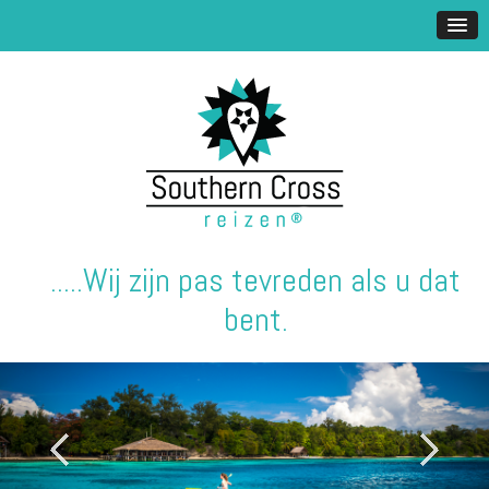
.....Wij zijn pas tevreden als u dat
bent.