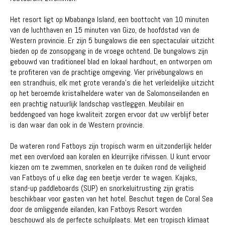
Het resort ligt op Mbabanga Island, een boottocht van 10 minuten
van de luchthaven en 15 minuten van Gizo, de hoofdstad van de
Western provincie. Er zijn 5 bungalows die een spectaculair uitzicht
bieden op de zonsopgang in de vroege ochtend. De bungalows zijn
gebouwd van traditioneel blad en lokaal hardhout, en ontworpen om
te profiteren van de prachtige omgeving. Vier privébungalows en
een strandhuis, elk met grote veranda's die het verleidelijke uitzicht
op het beroemde kristalheldere water van de Salomonseilanden en
een prachtig natuurlijk landschap vastleggen. Meubilair en
beddengoed van hoge kwaliteit zorgen ervoor dat uw verblijf beter
is dan waar dan ook in de Western provincie.
De wateren rond Fatboys zijn tropisch warm en uitzonderlijk helder
met een overvloed aan koralen en kleurrijke rifvissen. U kunt ervoor
kiezen om te zwemmen, snorkelen en te duiken rond de veiligheid
van Fatboys of u elke dag een beetje verder te wagen. Kajaks,
stand-up paddleboards (SUP) en snorkeluitrusting zijn gratis
beschikbaar voor gasten van het hotel. Beschut tegen de Coral Sea
door de omliggende eilanden, kan Fatboys Resort worden
beschouwd als de perfecte schuilplaats. Met een tropisch klimaat