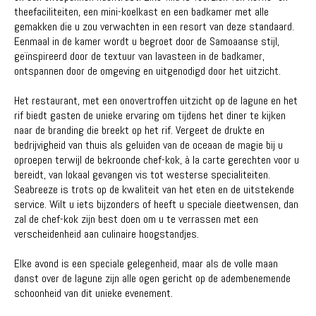
theefaciliteiten, een mini-koelkast en een badkamer met alle
gemakken die u zou verwachten in een resort van deze standaard.
Eenmaal in de kamer wordt u begroet door de Samoaanse stijl,
geïnspireerd door de textuur van lavasteen in de badkamer,
ontspannen door de omgeving en uitgenodigd door het uitzicht.
Het restaurant, met een onovertroffen uitzicht op de lagune en het
rif biedt gasten de unieke ervaring om tijdens het diner te kijken
naar de branding die breekt op het rif. Vergeet de drukte en
bedrijvigheid van thuis als geluiden van de oceaan de magie bij u
oproepen terwijl de bekroonde chef-kok, à la carte gerechten voor u
bereidt, van lokaal gevangen vis tot westerse specialiteiten.
Seabreeze is trots op de kwaliteit van het eten en de uitstekende
service. Wilt u iets bijzonders of heeft u speciale dieetwensen, dan
zal de chef-kok zijn best doen om u te verrassen met een
verscheidenheid aan culinaire hoogstandjes.
Elke avond is een speciale gelegenheid, maar als de volle maan
danst over de lagune zijn alle ogen gericht op de adembenemende
schoonheid van dit unieke evenement.