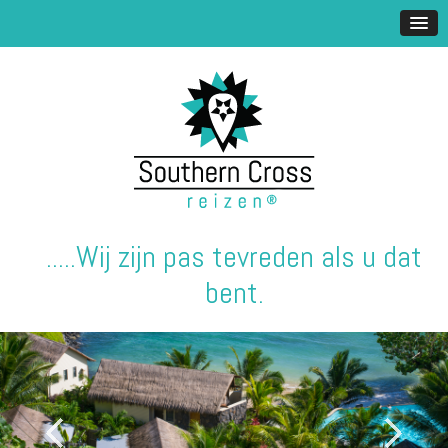
.....Wij zijn pas tevreden als u dat
bent.