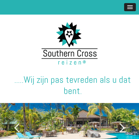
.....Wij zijn pas tevreden als u dat
bent.