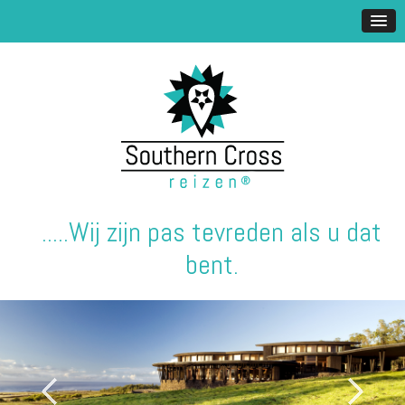
.....Wij zijn pas tevreden als u dat
bent.