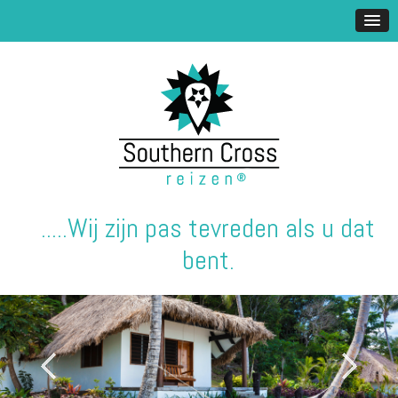
.....Wij zijn pas tevreden als u dat
bent.