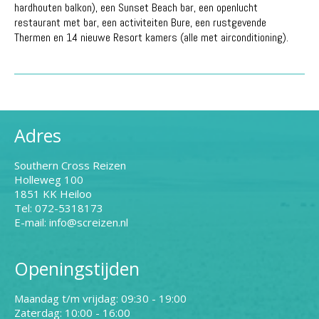
hardhouten balkon), een Sunset Beach bar, een openlucht
restaurant met bar, een activiteiten Bure, een rustgevende
Thermen en 14 nieuwe Resort kamers (alle met airconditioning).
Adres
Southern Cross Reizen
Holleweg 100
1851 KK Heiloo
Tel: 072-5318173
E-mail: info@screizen.nl
Openingstijden
Maandag t/m vrijdag: 09:30 - 19:00
Zaterdag: 10:00 - 16:00