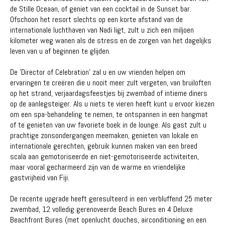
de Stille Oceaan, of geniet van een cocktail in de Sunset bar.
Ofschoon het resort slechts op een korte afstand van de
internationale luchthaven van Nadi ligt, zult u zich een miljoen
kilometer weg wanen als de stress en de zorgen van het dagelijks
leven van u af beginnen te glijden.
De 'Director of Celebration' zal u en uw vrienden helpen om
ervaringen te creëren die u nooit meer zult vergeten, van bruiloften
op het strand, verjaardagsfeestjes bij zwembad of intieme diners
op de aanlegsteiger. Als u niets te vieren heeft kunt u ervoor kiezen
om een spa-behandeling te nemen, te ontspannen in een hangmat
of te genieten van uw favoriete boek in de lounge. Als gast zult u
prachtige zonsondergangen meemaken, genieten van lokale en
internationale gerechten, gebruik kunnen maken van een breed
scala aan gemotoriseerde en niet-gemotoriseerde activiteiten,
maar vooral gecharmeerd zijn van de warme en vriendelijke
gastvrijheid van Fiji.
De recente upgrade heeft geresulteerd in een verbluffend 25 meter
zwembad, 12 volledig gerenoveerde Beach Bures en 4 Deluxe
Beachfront Bures (met openlucht douches, airconditioning en een