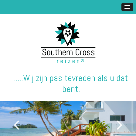
.....Wij zijn pas tevreden als u dat
bent.