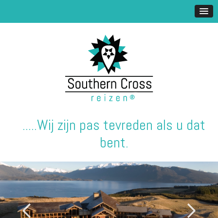
.....Wij zijn pas tevreden als u dat
bent.