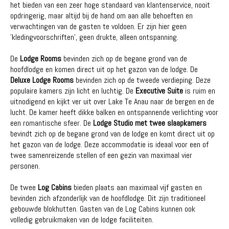
het bieden van een zeer hoge standaard van klantenservice, nooit
opdringerig, maar altijd bij de hand om aan alle behoeften en
verwachtingen van de gasten te voldoen. Er zijn hier geen
'kledingvoorschriften', geen drukte, alleen ontspanning.
De
Lodge Rooms
bevinden zich op de begane grond van de
hoofdlodge en komen direct uit op het gazon van de lodge. De
Deluxe Lodge Rooms
bevinden zich op de tweede verdieping. Deze
populaire kamers zijn licht en luchtig. De
Executive Suite
is ruim en
uitnodigend en kijkt ver uit over Lake Te Anau naar de bergen en de
lucht. De kamer heeft dikke balken en ontspannende verlichting voor
een romantische sfeer. De
Lodge Studio met twee slaapkamers
bevindt zich op de begane grond van de lodge en komt direct uit op
het gazon van de lodge. Deze accommodatie is ideaal voor een of
twee samenreizende stellen of een gezin van maximaal vier
personen.
De twee
Log Cabins
bieden plaats aan maximaal vijf gasten en
bevinden zich afzonderlijk van de hoofdlodge. Dit zijn traditioneel
gebouwde blokhutten. Gasten van de Log Cabins kunnen ook
volledig gebruikmaken van de lodge faciliteiten.