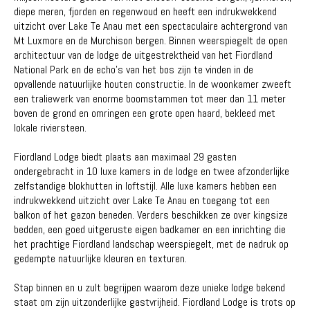
diepe meren, fjorden en regenwoud en heeft een indrukwekkend
uitzicht over Lake Te Anau met een spectaculaire achtergrond van
Mt Luxmore en de Murchison bergen. Binnen weerspiegelt de open
architectuur van de lodge de uitgestrektheid van het Fiordland
National Park en de echo's van het bos zijn te vinden in de
opvallende natuurlijke houten constructie. In de woonkamer zweeft
een traliewerk van enorme boomstammen tot meer dan 11 meter
boven de grond en omringen een grote open haard, bekleed met
lokale riviersteen.
Fiordland Lodge biedt plaats aan maximaal 29 gasten
ondergebracht in 10 luxe kamers in de lodge en twee afzonderlijke
zelfstandige blokhutten in loftstijl. Alle luxe kamers hebben een
indrukwekkend uitzicht over Lake Te Anau en toegang tot een
balkon of het gazon beneden. Verders beschikken ze over kingsize
bedden, een goed uitgeruste eigen badkamer en een inrichting die
het prachtige Fiordland landschap weerspiegelt, met de nadruk op
gedempte natuurlijke kleuren en texturen.
Stap binnen en u zult begrijpen waarom deze unieke lodge bekend
staat om zijn uitzonderlijke gastvrijheid. Fiordland Lodge is trots op