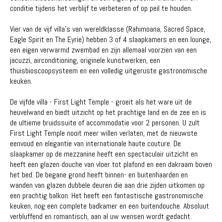
conditie tijdens het verblijf te verbeteren of op peil te houden.
Vier van de vijf villa's van wereldklasse (Rahimoana, Sacred Space,
Eagle Spirit en The Eyrie) hebben 3 of 4 slaapkamers en een lounge,
een eigen verwarmd zwembad en zijn allemaal voorzien van een
jacuzzi, airconditioning, originele kunstwerken, een
thuisbioscoopsysteem en een volledig uitgeruste gastronomische
keuken.
De vijfde villa - First Light Temple - groeit als het ware uit de
heuvelwand en biedt uitzicht op het prachtige land en de zee en is
de ultieme bruidssuite of accommodatie voor 2 personen. U zult
First Light Temple nooit meer willen verlaten, met de nieuwste
eenvoud en elegantie van internationale haute couture. De
slaapkamer op de mezzanine heeft een spectaculair uitzicht en
heeft een glazen douche van vloer tot plafond en een dakraam boven
het bed. De begane grond heeft binnen- en buitenhaarden en
wanden van glazen dubbele deuren die aan drie zijden uitkomen op
een prachtig balkon. Het heeft een fantastische gastronomische
keuken, nog een complete badkamer en een buitendouche. Absoluut
verbluffend en romantisch, aan al uw wensen wordt gedacht.