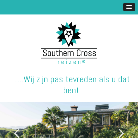
.....Wij zijn pas tevreden als u dat
bent.