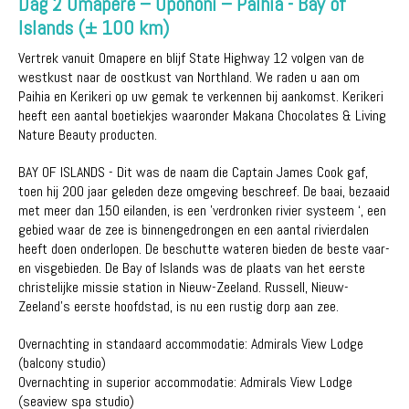
Dag 2 Omapere – Opononi – Paihia - Bay of
Islands (± 100 km)
Vertrek vanuit Omapere en blijf State Highway 12 volgen van de
westkust naar de oostkust van Northland. We raden u aan om
Paihia en Kerikeri op uw gemak te verkennen bij aankomst. Kerikeri
heeft een aantal boetiekjes waaronder Makana Chocolates & Living
Nature Beauty producten.
BAY OF ISLANDS - Dit was de naam die Captain James Cook gaf,
toen hij 200 jaar geleden deze omgeving beschreef. De baai, bezaaid
met meer dan 150 eilanden, is een 'verdronken rivier systeem ‘, een
gebied waar de zee is binnengedrongen en een aantal rivierdalen
heeft doen onderlopen. De beschutte wateren bieden de beste vaar-
en visgebieden. De Bay of Islands was de plaats van het eerste
christelijke missie station in Nieuw-Zeeland. Russell, Nieuw-
Zeeland's eerste hoofdstad, is nu een rustig dorp aan zee.
Overnachting in standaard accommodatie: Admirals View Lodge
(balcony studio)
Overnachting in superior accommodatie: Admirals View Lodge
(seaview spa studio)