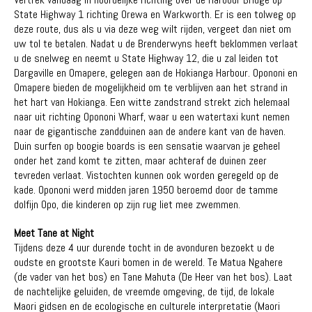
State Highway 1 richting Orewa en Warkworth. Er is een tolweg op
deze route, dus als u via deze weg wilt rijden, vergeet dan niet om
uw tol te betalen. Nadat u de Brenderwyns heeft beklommen verlaat
u de snelweg en neemt u State Highway 12, die u zal leiden tot
Dargaville en Omapere, gelegen aan de Hokianga Harbour. Opononi en
Omapere bieden de mogelijkheid om te verblijven aan het strand in
het hart van Hokianga. Een witte zandstrand strekt zich helemaal
naar uit richting Opononi Wharf, waar u een watertaxi kunt nemen
naar de gigantische zandduinen aan de andere kant van de haven.
Duin surfen op boogie boards is een sensatie waarvan je geheel
onder het zand komt te zitten, maar achteraf de duinen zeer
tevreden verlaat. Vistochten kunnen ook worden geregeld op de
kade. Opononi werd midden jaren 1950 beroemd door de tamme
dolfijn Opo, die kinderen op zijn rug liet mee zwemmen.
Meet Tane at Night
Tijdens deze 4 uur durende tocht in de avonduren bezoekt u de
oudste en grootste Kauri bomen in de wereld. Te Matua Ngahere
(de vader van het bos) en Tane Mahuta (De Heer van het bos). Laat
de nachtelijke geluiden, de vreemde omgeving, de tijd, de lokale
Maori gidsen en de ecologische en culturele interpretatie (Maori