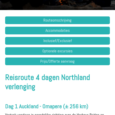
Routeomschrijving
Accommodaties
Inclusief/Exclusief
Optionele excursies
Prijs/Offerte aanvraag
Reisroute 4 dagen Northland
verlenging
Dag 1 Auckland - Omapere (± 256 km)
Vertrek vandaag in noordelijke richting over de Harbour Bridge op