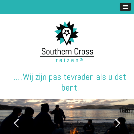
.....Wij zijn pas tevreden als u dat
bent.