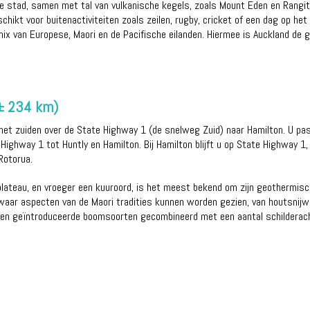
e stad, samen met tal van vulkanische kegels, zoals Mount Eden en Rangito
chikt voor buitenactiviteiten zoals zeilen, rugby, cricket of een dag op he
ix van Europese, Maori en de Pacifische eilanden. Hiermee is Auckland de 
d
(± 234 km)
g het zuiden over de State Highway 1 (de snelweg Zuid) naar Hamilton. U pa
Highway 1 tot Huntly en Hamilton. Bij Hamilton blijft u op State Highway 1, 
Rotorua.
ateau, en vroeger een kuuroord, is het meest bekend om zijn geothermische
 waar aspecten van de Maori tradities kunnen worden gezien, van houtsnijw
e en geïntroduceerde boomsoorten gecombineerd met een aantal schilderach