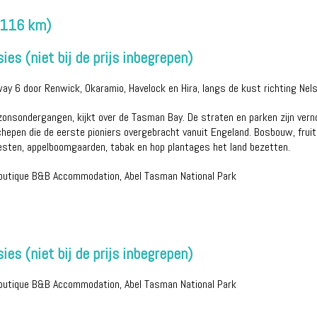
 116 km)
ies (niet bij de prijs inbegrepen)
way 6 door Renwick, Okaramio, Havelock en Hira, langs de kust richting Nels
zonsondergangen, kijkt over de Tasman Bay. De straten en parken zijn vern
epen die de eerste pioniers overgebracht vanuit Engeland. Bosbouw, fruit e
 westen, appelboomgaarden, tabak en hop plantages het land bezetten.
Boutique B&B Accommodation, Abel Tasman National Park
ies (niet bij de prijs inbegrepen)
Boutique B&B Accommodation, Abel Tasman National Park