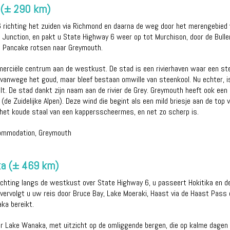
 (± 290 km)
 richting het zuiden via Richmond en daarna de weg door het merengebied 
Junction, en pakt u State Highway 6 weer op tot Murchison, door de Bulle
i Pancake rotsen naar Greymouth.
erciële centrum aan de westkust. De stad is een rivierhaven waar een ste
 vanwege het goud, maar bleef bestaan omwille van steenkool. Nu echter, is
lt. De stad dankt zijn naam aan de rivier de Grey. Greymouth heeft ook e
 (de Zuidelijke Alpen). Deze wind die begint als een mild briesje aan de top 
s het koude staal van een kappersscheermes, en net zo scherp is.
commodation, Greymouth
a (± 469 km)
 richting langs de westkust over State Highway 6, u passeert Hokitika en 
er vervolgt u uw reis door Bruce Bay, Lake Moeraki, Haast via de Haast Pas
ka bereikt.
er Lake Wanaka, met uitzicht op de omliggende bergen, die op kalme dagen