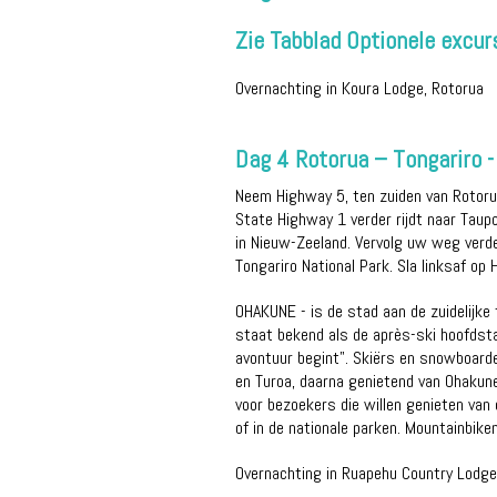
Zie Tabblad Optionele excurs
Overnachting in Koura Lodge, Rotorua
Dag 4 Rotorua – Tongariro 
Neem Highway 5, ten zuiden van Rotorua
State Highway 1 verder rijdt naar Taup
in Nieuw-Zeeland. Vervolg uw weg verd
Tongariro National Park. Sla linksaf o
OHAKUNE - is de stad aan de zuidelijk
staat bekend als de après-ski hoofdstad
avontuur begint". Skiërs en snowboard
en Turoa, daarna genietend van Ohakune
voor bezoekers die willen genieten van
of in de nationale parken. Mountainbiken
Overnachting in Ruapehu Country Lodge