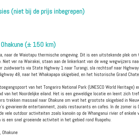
ies (niet bij de prijs inbegrepen)
- Ohakune (± 150 km)
, naar de Waiotapu thermische omgeving. Dit is een uitstekende plek om t
o. Niet ver na Wairakei, staan aan de linkerkant van de weg wegwijzers naa
er zuidwaarts via State Highway 1 naar Turangi, sla rechtsaf naar Highway
p Highway 48, naar het Whakapapa skigebied, en het historische Grand Chate
e toegangspoort van het Tongariro National Park (UNESCO World Heritage) 
 van het Noordelijke eiland. Het is een geweldige locatie en leent zich tr
ers trekken massaal naar Ohakune om wat het grootste skigebied in Nieu
’s gevarieerde entertainment, zoals restaurants en cafes. In de zomer is
 de vele outdoor activiteiten zoals kanoën op de Whanganui rivier of enkele
 is een snel groeiende activiteit in het gebied rond Ruapehu.
, Ohakune