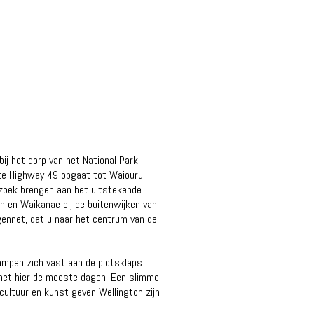
ij het dorp van het National Park.
ate Highway 49 opgaat tot Waiouru.
ezoek brengen aan het uitstekende
n en Waikanae bij de buitenwijken van
egennet, dat u naar het centrum van de
ampen zich vast aan de plotsklaps
t het hier de meeste dagen. Een slimme
ultuur en kunst geven Wellington zijn