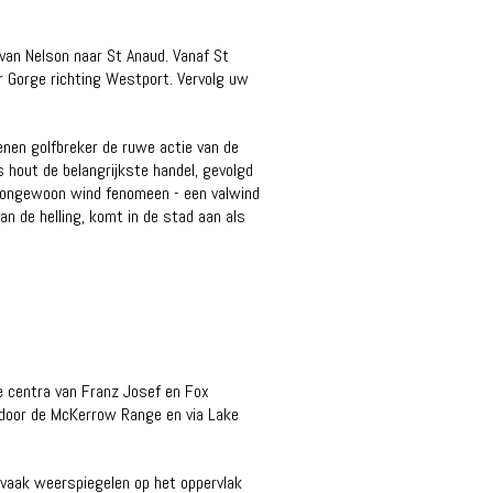
van Nelson naar St Anaud. Vanaf St
r Gorge richting Westport. Vervolg uw
nen golfbreker de ruwe actie van de
 hout de belangrijkste handel, gevolgd
en ongewoon wind fenomeen - een valwind
van de helling, komt in de stad aan als
de centra van Franz Josef en Fox
s door de McKerrow Range en via Lake
 vaak weerspiegelen op het oppervlak