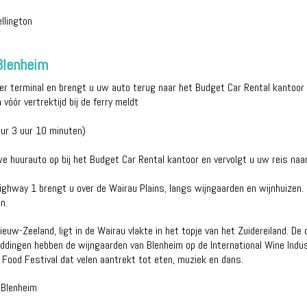
llington
 Blenheim
der terminal en brengt u uw auto terug naar het Budget Car Rental kantoor v
vóór vertrektijd bij de ferry meldt
uur 3 uur 10 minuten)
we huurauto op bij het Budget Car Rental kantoor en vervolgt u uw reis naa
Highway 1 brengt u over de Wairau Plains, langs wijngaarden en wijnhuizen.
n.
euw-Zeeland, ligt in de Wairau vlakte in het topje van het Zuidereiland. De
rbeddingen hebben de wijngaarden van Blenheim op de International Wine Ind
 Food Festival dat velen aantrekt tot eten, muziek en dans.
 Blenheim