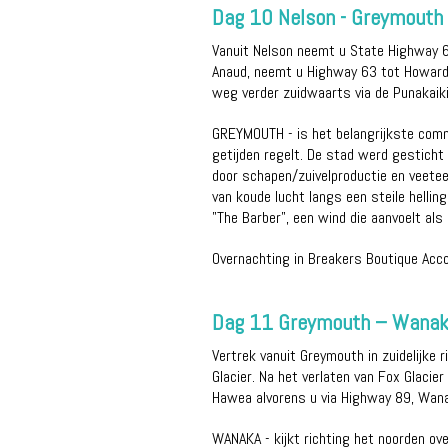
Dag 10 Nelson - Greymouth
Vanuit Nelson neemt u State Highway 6
Anaud, neemt u Highway 63 tot Howard 
weg verder zuidwaarts via de Punakaik
GREYMOUTH - is het belangrijkste comm
getijden regelt. De stad werd gesticht
door schapen/zuivelproductie en veetee
van koude lucht langs een steile helling
"The Barber", een wind die aanvoelt al
Overnachting in Breakers Boutique Ac
Dag 11 Greymouth – Wanak
Vertrek vanuit Greymouth in zuidelijke
Glacier. Na het verlaten van Fox Glaci
Hawea alvorens u via Highway 89, Wana
WANAKA - kijkt richting het noorden ov