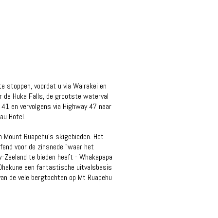
e stoppen, voordat u via Wairakei en
r de Huka Falls, de grootste waterval
 41 en vervolgens via Highway 47 naar
au Hotel.
en Mount Ruapehu's skigebieden. Het
effend voor de zinsnede "waar het
w-Zeeland te bieden heeft - Whakapapa
 Ohakune een fantastische uitvalsbasis
 van de vele bergtochten op Mt Ruapehu