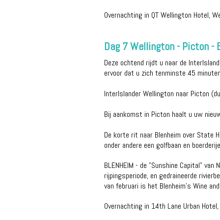
Overnachting in QT Wellington Hotel, We
Dag 7 Wellington - Picton -
Deze ochtend rijdt u naar de InterIslan
ervoor dat u zich tenminste 45 minuten 
InterIslander Wellington naar Picton (d
Bij aankomst in Picton haalt u uw nieu
De korte rit naar Blenheim over State 
onder andere een golfbaan en boerderije
BLENHEIM - de "Sunshine Capital" van Ni
rijpingsperiode, en gedraineerde rivie
van februari is het Blenheim's Wine and
Overnachting in 14th Lane Urban Hotel,