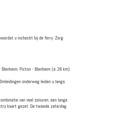
oordat u incheckt bij de ferry. Zorg
r Blenheim. Picton - Blenheim (± 28 km)
 Omleidingen onderweg leiden u langs
 combinatie van veel zonuren, een lange
ustry kaart gezet. De tweede zaterdag