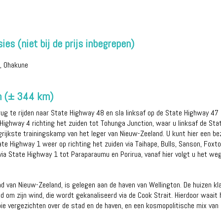
ies (niet bij de prijs inbegrepen)
, Ohakune
on (± 344 km)
rug te rijden naar State Highway 48 en sla linksaf op de State Highway 47 b
Highway 4 richting het zuiden tot Tohunga Junction, waar u linksaf de St
grijkste trainingskamp van het leger van Nieuw-Zeeland. U kunt hier een b
te Highway 1 weer op richting het zuiden via Taihape, Bulls, Sanson, Foxto
r via State Highway 1 tot Paraparaumu en Porirua, vanaf hier volgt u het w
van Nieuw-Zeeland, is gelegen aan de haven van Wellington. De huizen kl
nd om zijn wind, die wordt gekanaliseerd via de Cook Strait. Hierdoor waai
 vergezichten over de stad en de haven, en een kosmopolitische mix van c