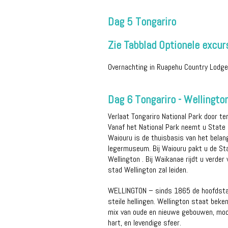
Dag 5 Tongariro
Zie Tabblad Optionele excurs
Overnachting in Ruapehu Country Lodge
Dag 6 Tongariro - Wellingt
Verlaat Tongariro National Park door te
Vanaf het National Park neemt u State 
Waiouru is de thuisbasis van het belan
legermuseum. Bij Waiouru pakt u de Sta
Wellington . Bij Waikanae rijdt u verde
stad Wellington zal leiden.
WELLINGTON – sinds 1865 de hoofdstad 
steile hellingen. Wellington staat beke
mix van oude en nieuwe gebouwen, mooie
hart, en levendige sfeer.