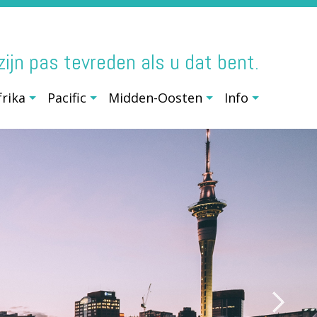
j zijn pas tevreden als u dat bent.
frika
Pacific
Midden-Oosten
Info