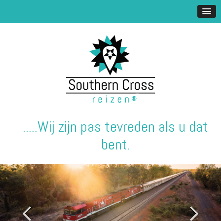
.....Wij zijn pas tevreden als u dat
bent.