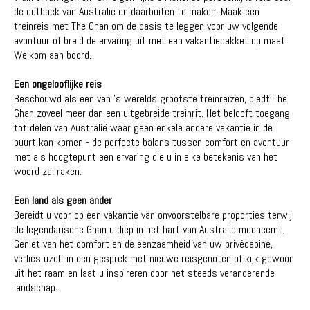
de outback van Australië en daarbuiten te maken. Maak een
treinreis met The Ghan om de basis te leggen voor uw volgende
avontuur of breid de ervaring uit met een vakantiepakket op maat.
Welkom aan boord.
Een ongelooflijke reis
Beschouwd als een van 's werelds grootste treinreizen, biedt The
Ghan zoveel meer dan een uitgebreide treinrit. Het belooft toegang
tot delen van Australië waar geen enkele andere vakantie in de
buurt kan komen - de perfecte balans tussen comfort en avontuur
met als hoogtepunt een ervaring die u in elke betekenis van het
woord zal raken.
Een land als geen ander
Bereidt u voor op een vakantie van onvoorstelbare proporties terwijl
de legendarische Ghan u diep in het hart van Australië meeneemt.
Geniet van het comfort en de eenzaamheid van uw privécabine,
verlies uzelf in een gesprek met nieuwe reisgenoten of kijk gewoon
uit het raam en laat u inspireren door het steeds veranderende
landschap.