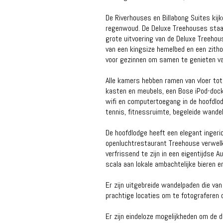
De Riverhouses en Billabong Suites ki
regenwoud. De Deluxe Treehouses staan 
grote uitvoering van de Deluxe Treehou
van een kingsize hemelbed en een zith
voor gezinnen om samen te genieten van
Alle kamers hebben ramen van vloer tot
kasten en meubels, een Bose iPod-dock
wifi en computertoegang in de hoofdlodg
tennis, fitnessruimte, begeleide wandel
De hoofdlodge heeft een elegant ingeric
openluchtrestaurant Treehouse verwelk
verfrissend te zijn in een eigentijdse A
scala aan lokale ambachtelijke bieren
Er zijn uitgebreide wandelpaden die van
prachtige locaties om te fotograferen o
Er zijn eindeloze mogelijkheden om de 