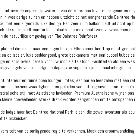
jken uit over de ongerepte wateren van de Mossman River maar genieten no
in weelderige tuinen en hebben uitzicht op het aangrenzende Daintree Nat
se, met een eigentijds luxe design. Een zeer ruim balkon biedt uitzicht op 
oek. De suite biedt comfortabel plaats aan maximaal twee volwassenen en 
 de natuurlijke omgeving van The Daintree Rainforest.
 plafond die leiden naar een eigen balkon. Elke kamer heeft op maat gemaa
 en cd-speler, luxe beddengoed, grote badkamers met een dubbel bubbelbad
e en er is overal bereik voor uw mobiele telefoon. Faciliteiten als een was
ing/veldgids voor de lodge en dagelijkse yogales zijn allemaal inbegrepen.
ht interieur en ruime open loungeruimtes, een bar en leeszalen met een refe
omt de bezienswaardigheden en geluiden van het regenwoud, met menu's d
ustralische stijl met Aziatische invloeden. Premium Australische wijnen pass
 en kleine hoeveelheden sterke drank worden aangeboden om te ontspannen 
 de lodge naar het Daintree National Park leiden, die zowel avontuur als edu
f te picknicken.
diversiteit van de omliggende regio te verkennen. Maak een droomwandeling