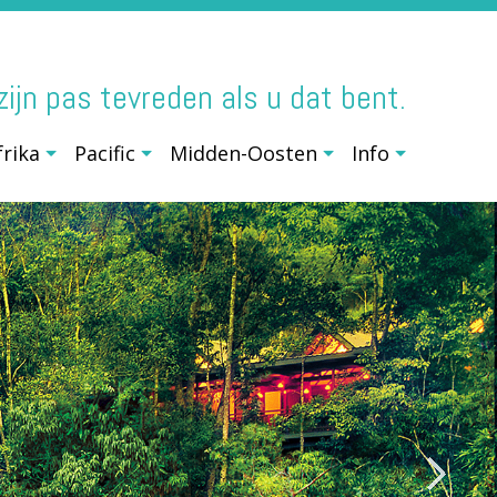
j zijn pas tevreden als u dat bent.
frika
Pacific
Midden-Oosten
Info