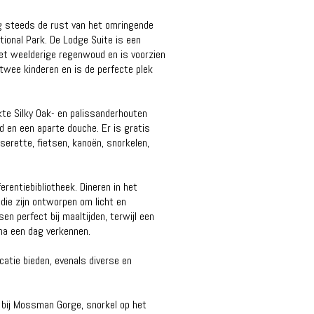
g steeds de rust van het omringende
ional Park. De Lodge Suite is een
het weelderige regenwoud en is voorzien
twee kinderen en is de perfecte plek
kte Silky Oak- en palissanderhouten
 en een aparte douche. Er is gratis
serette, fietsen, kanoën, snorkelen,
rentiebibliotheek. Dineren in het
ie zijn ontworpen om licht en
en perfect bij maaltijden, terwijl een
na een dag verkennen.
catie bieden, evenals diverse en
 bij Mossman Gorge, snorkel op het