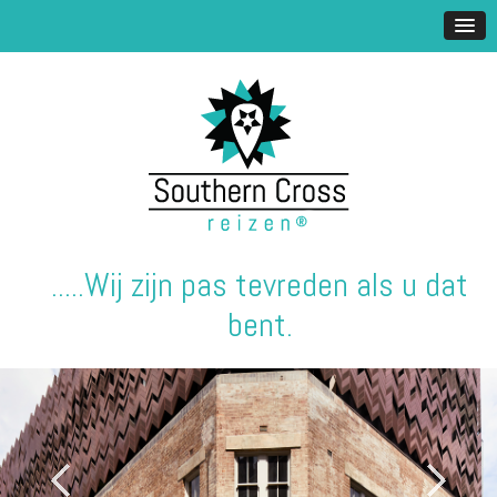
.....Wij zijn pas tevreden als u dat
bent.