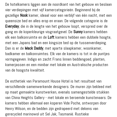
De hotelkamers liggen aan de noordkant van het gebouw en beslaan
vier verdiepingen met vijf kamercategorieën. Beginnend bij de
gezellige
Nook
kamer, ideaal voor een verblijf van één nacht, met een
queensize bed en alles erop en eraan. De volgende categorie is de
Everyday
, die in de lengte van het gebouw loopt, verspreid over de
gang en de koperkleurige visgraatgevel. De
Sunny
kamers hebben
elk een balkonruimte en de
Loft
kamers hebben een dubbele hoogte,
met een Japans bad en een kingsize bed op de tussenverdieping.
Dan is er de
Mack Daddy
, met aparte slaapkamer, woonkamer,
badkamer en balkonruimtes. Elk van de kamers is tot in de puntjes
vormgegeven. Indigo en zacht Frans linnen beddengoed, planten,
kamerjassen en een minibar met lokale en Australische producten
van de hoogste kwaliteit.
De esthetiek van Paramount House Hotel is het resultaat van
verschillende samenwerkende designers. De muren zijn bekleed met
op maat gemaakte kunstwerken, evenals samengestelde stukken
van China Heights Gallery - met lokale en beroemde kunstenaars. De
kamers hebben allemaal een koperen Vide Poche, ontworpen door
Henry Wilson, en de bedden zijn gedrapeerd met dekens van
gerecycled marinowol uit Sel Jak, Tasmanië. Rustieke