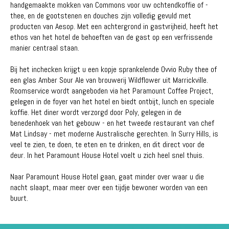
handgemaakte mokken van Commons voor uw ochtendkoffie of -
thee, en de gootstenen en douches zijn volledig gevuld met
producten van Aesop. Met een achtergrond in gastvrijheid, heeft het
ethos van het hotel de behoeften van de gast op een verfrissende
manier centraal staan.
Bij het inchecken krijgt u een kopje sprankelende Ovvio Ruby thee of
een glas Amber Sour Ale van brouwerij Wildflower uit Marrickville.
Roomservice wordt aangeboden via het Paramount Coffee Project,
gelegen in de foyer van het hotel en biedt ontbijt, lunch en speciale
koffie. Het diner wordt verzorgd door Poly, gelegen in de
benedenhoek van het gebouw - en het tweede restaurant van chef
Mat Lindsay - met moderne Australische gerechten. In Surry Hills, is
veel te zien, te doen, te eten en te drinken, en dit direct voor de
deur. In het Paramount House Hotel voelt u zich heel snel thuis.
Naar Paramount House Hotel gaan, gaat minder over waar u die
nacht slaapt, maar meer over een tijdje bewoner worden van een
buurt.