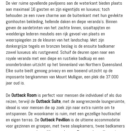
De vier ruime opvallende paviljoens aan de waterkant bieden plaats
aan maximaal 16 gasten en zijn eigentijds en luxueus; toch
behouden ze een ruwe charme aan de buitenkant met hun gevlekte
gomhouten bekleding, hellende daken en diepe veranda's. Binnen
geven de aardetinten van het zachte linnen, sisaltapijten en
weelderige lederen meubels een rijk gevoel van plaats en
weerspiegelen ze de kleuren van het landschap. Met zijn
donkergrijze tegels en bronzen beslag is de ensuite badkamer
zowel luxueus als rustgevend. Schuif de deuren open naar een
royale veranda met een diepe en rustieke badkuip en een
ononderbroken uitzicht op het binnenland van Northern Queensland.
Elke suite biedt genoeg privacy en een boeiend uitzicht op de
imposante bergkammen van Mount Mulligan, een plek die 37.000
jaar oud is.
De
Outback Room
is perfect voor mensen die individueel of als duo
reizen, terwijl de
Outback Suite
, met de aangrenzende loungeruimte,
ideaal is voor mensen die op zoek zijn naar extra ruimte om te
ontspannen. De woonkamer is ruim, met een gezellige houtkachel
en eigen terras. De
Outback Pavillion
is de ultieme accommodatie
voor gezinnen en groepen, met twee slaapkamers, twee badkamers