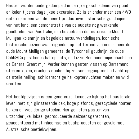
Gasten worden ondergedompeld in de rijke geschiedenis van goud
en kolen tijdens dagelijkse excursies. Zo is er onder meer een 4WD-
safari naar een van de meest productieve historische goudmijnen
van het land, een demonstratie van de oudste nog werkende
goudbreker van Australië, een bezoek aan de historische Mount
Mulligan kolenmijn en begeleide natuurwandelingen. Iconische
historische bezienswaardigheden op het terrein zijn onder meer de
oude Mount Mulligan gemeente, de Tyrconnell goudmijn, de oude
Cobb&Co postkoets halteplaats, de Lizzie Redmond mijnschacht en
de General Grant mijn. Verder kunnen gasten vissen op Barramundi,
sterren kijken, drankjes drinken bij zonsondergang met uitzicht op
de steile helling, schilderachtige helikoptervluchten maken en wild
spotten.
Het hoofdpaviljoen is een genereuze, luxueuze kijk op het pastorale
leven, met zijn glinsterende dak, hoge plafonds, gerecyclede houten
balken en weelderige stoelen. Hier genieten gasten van
uitzonderlijke, lokaal geproduceerde seizoensgerechten,
geaccentueerd met inheemse en bushproducten aangevuld met
Australische boetiekwijnen.