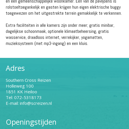
en een gemeenschappelijke woonkamer. Een van de paviljoens is
rolstoeltoegankelijk en gasten krijgen hun eigen elektrische buggy
toegewezen om het uitgestrekte terrein gemakkelijk te verkennen.
Extra faciliteiten in alle kamers zijn onder meer; gratis minibar,
dagelijkse schoonmaak, optionele klimaatbeheersing, gratis
wasservice, draadloos internet, verrekijker, yogamatten,
muzieksysteem (met mp3-ingang) en een kluis.
Adres
Southern Cross Reizen
Holleweg 100
1851 KK Heiloo
Tel: 072-5318173
E-mail: info@screizen.nl
Openingstijden