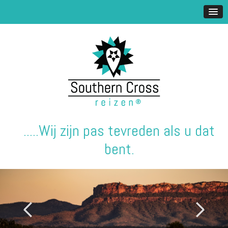
.....Wij zijn pas tevreden als u dat
bent.