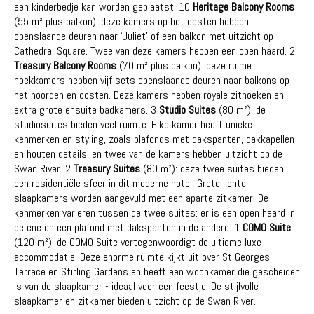
een kinderbedje kan worden geplaatst. 10
Heritage Balcony Rooms
(55 m² plus balkon): deze kamers op het oosten hebben
openslaande deuren naar ‘Juliet’ of een balkon met uitzicht op
Cathedral Square. Twee van deze kamers hebben een open haard. 2
Treasury Balcony Rooms
(70 m² plus balkon): deze ruime
hoekkamers hebben vijf sets openslaande deuren naar balkons op
het noorden en oosten. Deze kamers hebben royale zithoeken en
extra grote ensuite badkamers. 3
Studio Suites
(80 m²): de
studiosuites bieden veel ruimte. Elke kamer heeft unieke
kenmerken en styling, zoals plafonds met dakspanten, dakkapellen
en houten details, en twee van de kamers hebben uitzicht op de
Swan River. 2
Treasury Suites
(80 m²): deze twee suites bieden
een residentiële sfeer in dit moderne hotel. Grote lichte
slaapkamers worden aangevuld met een aparte zitkamer. De
kenmerken variëren tussen de twee suites: er is een open haard in
de ene en een plafond met dakspanten in de andere. 1
COMO Suite
(120 m²): de COMO Suite vertegenwoordigt de ultieme luxe
accommodatie. Deze enorme ruimte kijkt uit over St Georges
Terrace en Stirling Gardens en heeft een woonkamer die gescheiden
is van de slaapkamer - ideaal voor een feestje. De stijlvolle
slaapkamer en zitkamer bieden uitzicht op de Swan River.