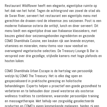
Restaurant Wildflower heeft een elegante, eigentijdse ruimte op
het dak van het hotel. Tegen de achtergrond van zowel de stad als
de Swan River, serveert het restaurant een eigentijds menu met
gerechten die draaien rond de inheemse zes seizoenen. Post is een
moderne Italiaanse osteria die ontbijt, lunch en diner serveert. Dit
menu biedt een eigentijdse draai aan Italiaanse klassiekers, met
keuzes geleid door seizoensgebonden ingrediënten en gezonde
COMO Shambhala Cuisine, een keuken rijk aan levende enzymen,
vitamines en mineralen, menu-items voor rauw voedsel en
overwegend vegetarische selecties. De Treasury Lounge & Bar is
verspreid over drie gezellige, stijlvolle kamers met hoge plafonds en
houten luiken.
COMO Shambhala Urban Escape is de hartslag van persoonlijk
welzijn bij COMO The Treasury. Het is elke dag open en
gespecialiseerd in praktische genezing en holistische
behandelingen. Experts helpen u proactief een goede gezondheid te
verbeteren en te behouden door zowel westerse als oosterse
wellness tradities te combineren, waaronder persoonlijke training
en massagetherapie. Met behulp van zorgvuldig geselecteerde
producten en COMO's eigen kenmerkende melanges, bieden zij een