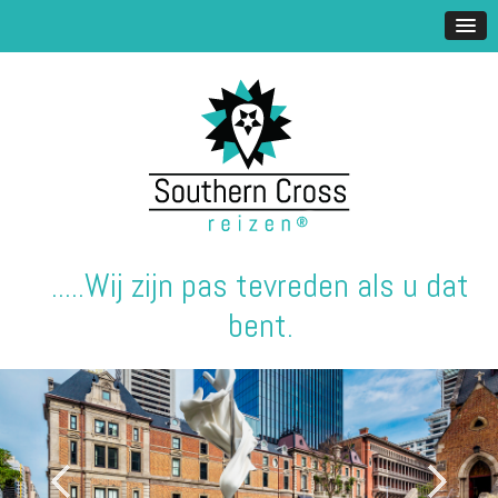
.....Wij zijn pas tevreden als u dat
bent.