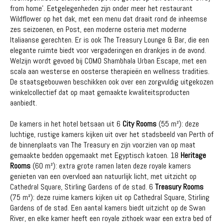
from home'. Eetgelegenheden zijn onder meer het restaurant
Wildflower op het dak, met een menu dat draait rond de inheemse
zes seizoenen, en Post, een moderne osteria met moderne
Italiaanse gerechten. Er is ook The Treasury Lounge & Bar, die een
elegante ruimte biedt voor vergaderingen en drankjes in de avond.
Welzijn wordt gevoed bij COMO Shambhala Urban Escape, met een
scala aan westerse en oosterse therapieën en wellness tradities.
De staatsgebouwen beschikken ook over een zorgvuldig uitgekozen
winkelcollectief dat op maat gemaakte kwaliteitsproducten
aanbiedt.
De kamers in het hotel betsaan uit 6
City Rooms
(55 m²): deze
luchtige, rustige kamers kijken uit over het stadsbeeld van Perth of
de binnenplaats van The Treasury en zijn voorzien van op maat
gemaakte bedden opgemaakt met Egyptisch katoen. 18
Heritage
Rooms
(60 m²): extra grote ramen laten deze royale kamers
genieten van een overvloed aan natuurlijk licht, met uitzicht op
Cathedral Square, Stirling Gardens of de stad. 6
Treasury Rooms
(75 m²): deze ruime kamers kijken uit op Cathedral Square, Stirling
Gardens of de stad. Een aantal kamers biedt uitzicht op de Swan
River, en elke kamer heeft een royale zithoek waar een extra bed of