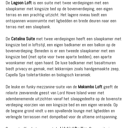
De
Lagoon Loft
is een suite met twee verdiepingen met een
slaapkamer met kingsize bed op de bovenverdieping, een eigen
terras en een prachtig uitzicht. Het lagere niveau biedt een
ontspannen woonruimte met ligbedden en brede deuren naar een
terras met een slaapbank.
De
Catalina Suite
met twee verdiepingen heeft een slaapkamer met
kingsize bed in loftstijl, een eigen badkamer en een balkon op de
bovenverdieping. Beneden is er een tweede slaapkamer met een
kingsize bed (met optie voor twee aparte bedden), een aparte
woonkamer met open haard. De luxe badkamer met basaltmuren
biedt privacy en gemak, met lekkernijen zoals handgemaakte zeep,
Capella Spa toiletartikelen en biologisch keramiek.
De leuke en funky mezzanine-suite van de
Makambo Loft
geeft de
relaxte zeevarende geest van Lord Howe Island weer met
adembenemende uitzichten vanaf het slaapgedeelte op de bovenste
verdieping voorzien van een kingsize bed en een eigen veranda. Op
de begane grond vindt u een opvallende lounge met ligbedden en
verlengde terrassen met dompelbad voor de ultieme ontspanning.