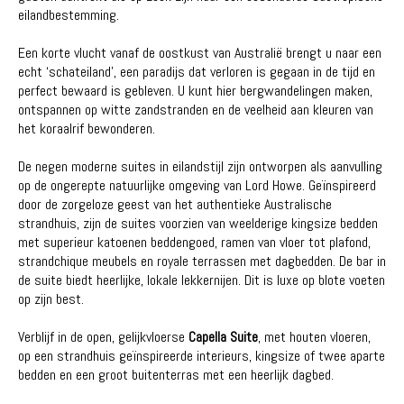
eilandbestemming.
Een korte vlucht vanaf de oostkust van Australië brengt u naar een
echt ‘schateiland’, een paradijs dat verloren is gegaan in de tijd en
perfect bewaard is gebleven. U kunt hier bergwandelingen maken,
ontspannen op witte zandstranden en de veelheid aan kleuren van
het koraalrif bewonderen.
De negen moderne suites in eilandstijl zijn ontworpen als aanvulling
op de ongerepte natuurlijke omgeving van Lord Howe. Geïnspireerd
door de zorgeloze geest van het authentieke Australische
strandhuis, zijn de suites voorzien van weelderige kingsize bedden
met superieur katoenen beddengoed, ramen van vloer tot plafond,
strandchique meubels en royale terrassen met dagbedden. De bar in
de suite biedt heerlijke, lokale lekkernijen. Dit is luxe op blote voeten
op zijn best.
Verblijf in de open, gelijkvloerse
Capella Suite
, met houten vloeren,
op een strandhuis geïnspireerde interieurs, kingsize of twee aparte
bedden en een groot buitenterras met een heerlijk dagbed.