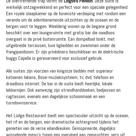
De overtreffende trap vormt de
Lidgbird Pavilion
. Deze suite is
werkelijk ontzagwekkend en perfect voor een speciale gelegenheid.
Een royale slaapkamer op de bovenste verdieping met rondom een
veranda om de adembenemende uitzichten op de oceaan en de
bergen vast te leggen. Weelderig wonen op de begane grond
beschikt over een loungeruimte met gratis bar die naadloos
overgaat in de privé buitenruimte. Een dompelbad lonkt, met
uitgebreide terrassen, luxe ligbedden en zwemmen onder de
frangipaniboom. Er zijn privédiners beschikbaar en de elektrische
buggy Capella is gereserveerd voor exclusief gebruik.
Alle suites zijn voorzien van kingsize bedden met superieur
katoenen lakens, Bose-muzieksysteem, tv, dvd, telefoon en
draadloos internet. De bar in de suite biedt heerlijke, lokale
lekkernijen. Ook aanwezig zijn strandhanddoeken, badjassen en
rugtassen, evenals een dagelijkse schoonmaak en een
turndownservice.
Het Lodge Restaurant biedt een spectaculair uitzicht op de oceaan,
het rif en de bergen, een dramatische achtergrond tijdens het
genieten van de verse eilandkeuken. Geïnspireerde, dagelijks
wisselende menu's tonen een overvloed aan zeevruchten, vers uit