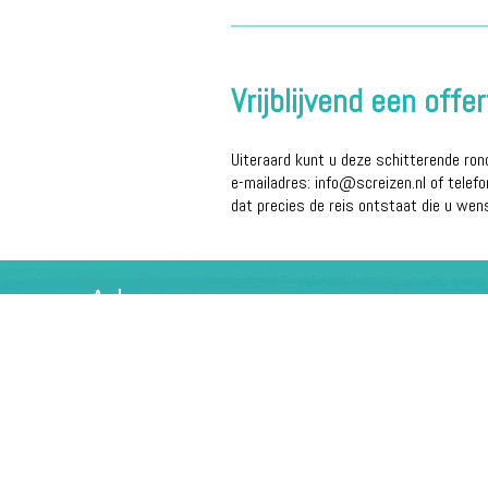
Vrijblijvend een off
Uiteraard kunt u deze schitterende ron
e-mailadres: info@screizen.nl of telef
dat precies de reis ontstaat die u wen
Adres
Southern Cross Reizen
Holleweg 100
1851 KK Heiloo
Tel: 072-5318173
E-mail: info@screizen.nl