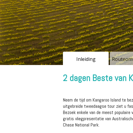
Inleiding
Routeoms
2 dagen Beste van K
Neem de tijd om Kangaroo Island te be
uitgebreide tweedaagse tour ziet u fas
Bezoek enkele van de meest populaire wi
gratis vliegpresentatie van Australisc
Chase National Park.