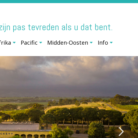
j zijn pas tevreden als u dat bent.
frika
Pacific
Midden-Oosten
Info