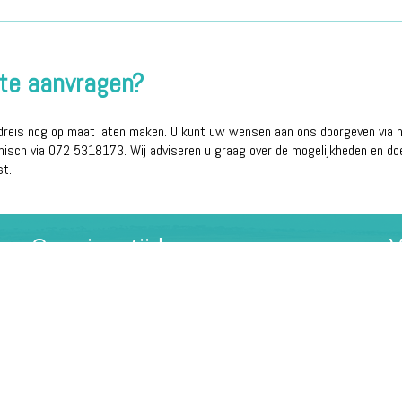
erte aanvragen?
dreis nog op maat laten maken. U kunt uw wensen aan ons doorgeven via he
onisch via 072 5318173. Wij adviseren u graag over de mogelijkheden en do
st.
Openingstijden
V
Maandag t/m vrijdag: 09:30 - 19:00
Zaterdag: 10:00 - 16:00
Noodnummer
+31 725318173