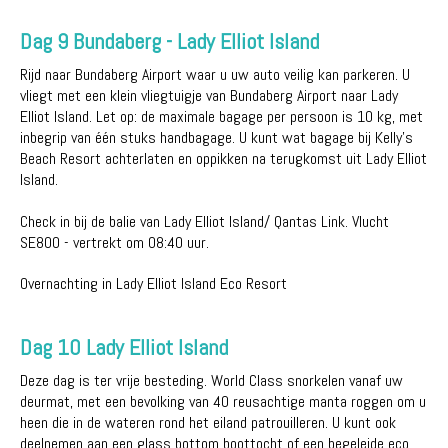
Dag 9 Bundaberg - Lady Elliot Island
Rijd naar Bundaberg Airport waar u uw auto veilig kan parkeren. U
vliegt met een klein vliegtuigje van Bundaberg Airport naar Lady
Elliot Island. Let op: de maximale bagage per persoon is 10 kg, met
inbegrip van één stuks handbagage. U kunt wat bagage bij Kelly's
Beach Resort achterlaten en oppikken na terugkomst uit Lady Elliot
Island.
Check in bij de balie van Lady Elliot Island/ Qantas Link. Vlucht
SE800 - vertrekt om 08:40 uur.
Overnachting in Lady Elliot Island Eco Resort
Dag 10 Lady Elliot Island
Deze dag is ter vrije besteding. World Class snorkelen vanaf uw
deurmat, met een bevolking van 40 reusachtige manta roggen om u
heen die in de wateren rond het eiland patrouilleren. U kunt ook
deelnemen aan een glass bottom boottocht of een begeleide eco