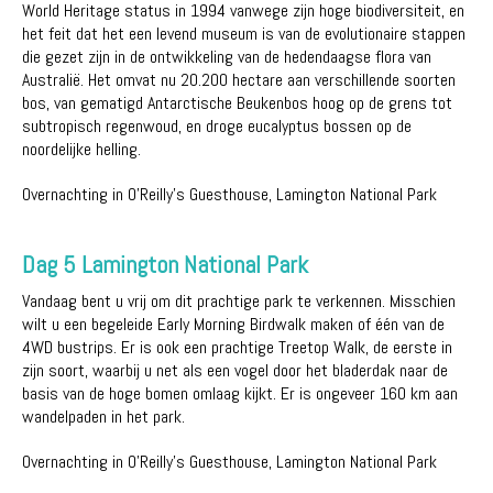
World Heritage status in 1994 vanwege zijn hoge biodiversiteit, en
het feit dat het een levend museum is van de evolutionaire stappen
die gezet zijn in de ontwikkeling van de hedendaagse flora van
Australië. Het omvat nu 20.200 hectare aan verschillende soorten
bos, van gematigd Antarctische Beukenbos hoog op de grens tot
subtropisch regenwoud, en droge eucalyptus bossen op de
noordelijke helling.
Overnachting in O'Reilly’s Guesthouse, Lamington National Park
Dag 5 Lamington National Park
Vandaag bent u vrij om dit prachtige park te verkennen. Misschien
wilt u een begeleide Early Morning Birdwalk maken of één van de
4WD bustrips. Er is ook een prachtige Treetop Walk, de eerste in
zijn soort, waarbij u net als een vogel door het bladerdak naar de
basis van de hoge bomen omlaag kijkt. Er is ongeveer 160 km aan
wandelpaden in het park.
Overnachting in O'Reilly’s Guesthouse, Lamington National Park