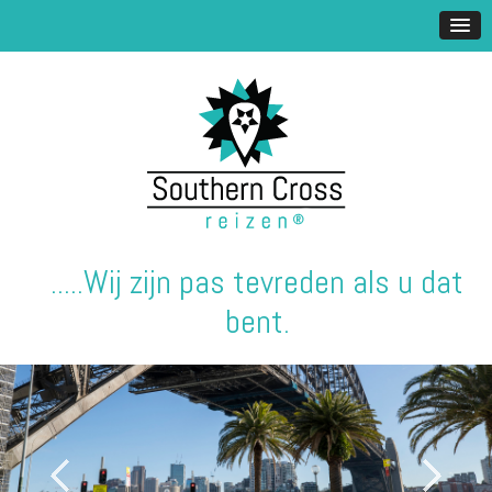
.....Wij zijn pas tevreden als u dat
bent.