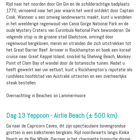
Rijd naar het noorden door Gin Gin en de schilderachtige badplaats
1770, vernoemd naar het jaar waarin het werd ontdekt door Captain
Cook. Wanneer u een omweg landinwaarts maakt, kunt u wandelen
in het weelderige regenwoud van Cania Gorge National Park en de
oude Mystery Craters van Eurimbula National Park bewonderen. De
volgende stop is de groene stad Gladstone, omringd door
regenwoud bergkloven, meren en stranden die zich uitstrekken tot
het Great Barrier Reef. Arriveer in Rockhampton en boek een koraal
cruise naar Great Keppel Island, snorkel bij Shelving Beach, Monkey
Point of Clam Bay of wandel door de botanische tuinen. Nadat u
heeft gewerkt aan uw eetlust, kunt u Rockhampton's reputatie als
rundvlees hoofdstad van Australië uittesten en een overheerlijke
steak bestellen.
Overnachting in Beaches on Lammermoore
Dag 13 Yeppoon - Airlie Beach (± 500 km)
Ga naar de Capricorn Caves, dit zijn spectaculaire bovengrondse
grotten in een kalkstenen bergkam. Rijd noordwaarts langs Kinka
Beach en de Big Whale. Pauzeer in het charmante tropische dorpje