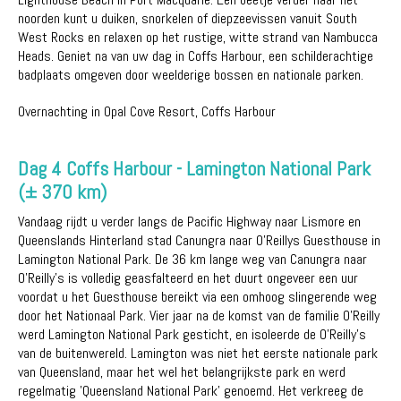
noorden kunt u duiken, snorkelen of diepzeevissen vanuit South
West Rocks en relaxen op het rustige, witte strand van Nambucca
Heads. Geniet na van uw dag in Coffs Harbour, een schilderachtige
badplaats omgeven door weelderige bossen en nationale parken.
Overnachting in Opal Cove Resort, Coffs Harbour
Dag 4 Coffs Harbour - Lamington National Park
(± 370 km)
Vandaag rijdt u verder langs de Pacific Highway naar Lismore en
Queenslands Hinterland stad Canungra naar O'Reillys Guesthouse in
Lamington National Park. De 36 km lange weg van Canungra naar
O'Reilly's is volledig geasfalteerd en het duurt ongeveer een uur
voordat u het Guesthouse bereikt via een omhoog slingerende weg
door het Nationaal Park. Vier jaar na de komst van de familie O'Reilly
werd Lamington National Park gesticht, en isoleerde de O'Reilly's
van de buitenwereld. Lamington was niet het eerste nationale park
van Queensland, maar het wel het belangrijkste park en werd
regelmatig 'Queensland National Park' genoemd. Het verkreeg de