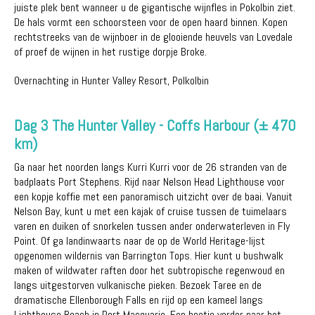
juiste plek bent wanneer u de gigantische wijnfles in Pokolbin ziet.
De hals vormt een schoorsteen voor de open haard binnen. Kopen
rechtstreeks van de wijnboer in de glooiende heuvels van Lovedale
of proef de wijnen in het rustige dorpje Broke.
Overnachting in Hunter Valley Resort, Polkolbin
Dag 3 The Hunter Valley - Coffs Harbour (± 470
km)
Ga naar het noorden langs Kurri Kurri voor de 26 stranden van de
badplaats Port Stephens. Rijd naar Nelson Head Lighthouse voor
een kopje koffie met een panoramisch uitzicht over de baai. Vanuit
Nelson Bay, kunt u met een kajak of cruise tussen de tuimelaars
varen en duiken of snorkelen tussen ander onderwaterleven in Fly
Point. Of ga landinwaarts naar de op de World Heritage-lijst
opgenomen wildernis van Barrington Tops. Hier kunt u bushwalk
maken of wildwater raften door het subtropische regenwoud en
langs uitgestorven vulkanische pieken. Bezoek Taree en de
dramatische Ellenborough Falls en rijd op een kameel langs
Lighthouse Beach in Port Macquarie. Een beetje verder naar het