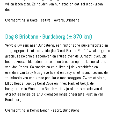
willen laten zien. Ze houden van hun stad en dat zal u ook gaan
doen.
Overnachting in Oaks Festival Towers, Brisbane
Dag 8 Brisbane - Bundaberg (± 370 km)
Vervolg uw reis naar Bundaberg, een historische suikerrietstad en
toegangspoort tot het zuidelijke Great Barrier Reef. Dwaal langs de
gracieuze koloniale gebouwen en cruise over de Burnett River. Zie
hoe de zeeschildpadden nestelen en broeden op het kleine strand
van Mon Repos. Ga snorkelen en duiken bij de koraalriffen en
eilandjes van Lady Musgrave Island en Lady Elliot Island, tevens de
thuisbasis van een grote populatie mantaroggen. Zwem of vis bij
Elliot Heads, duik bij Coral Cove en Innes Park of bekijk de
kangoeroes in Woodgate Beach – dit zijn slechts enkele van de
attracties langs de 140 kilometer lange ongerepte kustlijn van
Bundaberg.
Overnachting in Kellys Beach Resort, Bundaberg