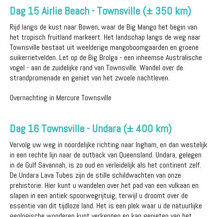
Dag 15 Airlie Beach - Townsville (± 350 km)
Rijd langs de kust naar Bowen, waar de Big Mango het begin van
het tropisch fruitland markeert. Het landschap langs de weg naar
Townsville bestaat uit weelderige mangoboomgaarden en groene
suikerrietvelden. Let op de Big Brolga - een inheemse Australische
vogel - aan de zuidelijke rand van Townsville. Wandel over de
strandpromenade en geniet van het zwoele nachtleven.
Overnachting in Mercure Townsville
Dag 16 Townsville - Undara (± 400 km)
Vervolg uw weg in noordelijke richting naar Ingham, en dan westelijk
in een rechte lijn naar de outback van Queensland. Undara, gelegen
in de Gulf Savannah, is zo oud en verleidelijk als het continent zelf.
De Undara Lava Tubes zijn de stille schildwachten van onze
prehistorie. Hier kunt u wandelen over het pad van een vulkaan en
slapen in een antiek spoorwegrijtuig, terwijl u droomt over de
essentie van dit tijdloze land. Het is een plek waar u de natuurlijke
geologische wonderen kunt verkennen en kan genieten van het