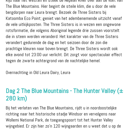
Rijd naar het westen en steek de Nepean River over aan de voet van
The Blue Mountains. Hier begint de steile klim, die u door de vele
bergdorpen naar Leura brengt. Bezoek de Three Sisters bij
Katoomba Eco Point; geniet van het adembenemende uitzicht vanaf
de vele uitkijkposten. The Three Sisters is in wezen een ongewone
rotsformatie, die volgens Aboriginal legende drie zussen voorstelt
die in steen werden veranderd. Het karakter van de Three Sisters
verandert gedurende de dag en het seizoen door de zon die
prachtige kleuren naar boven brengt. De Three Sisters wordt ook
elke avond tot 23:00 uur verlicht. Dit zorgt voor spectaculair effect
tegen de zwarte achtergrond van de nachtelijke hemel.
Overnachting in Old Leura Dairy, Leura
Dag 2 The Blue Mountains - The Hunter Valley (±
280 km)
Bij het verlaten van The Blue Mountains, rijdt u in noordoostelijke
richting naar het historische stadje Windsor en vervolgens naar
Wollemi National Park, de toegangspoort tot het Hunter Valley
wijngebied. Er zijn hier zo'n 120 wijngaarden en u weet dat u op de