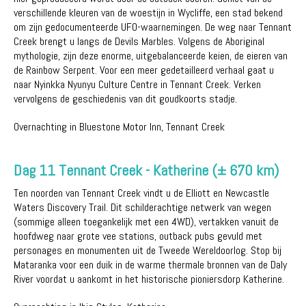
verschillende kleuren van de woestijn in Wycliffe, een stad bekend
om zijn gedocumenteerde UFO-waarnemingen. De weg naar Tennant
Creek brengt u langs de Devils Marbles. Volgens de Aboriginal
mythologie, zijn deze enorme, uitgebalanceerde keien, de eieren van
de Rainbow Serpent. Voor een meer gedetailleerd verhaal gaat u
naar Nyinkka Nyunyu Culture Centre in Tennant Creek. Verken
vervolgens de geschiedenis van dit goudkoorts stadje.
Overnachting in Bluestone Motor Inn, Tennant Creek
Dag 11 Tennant Creek - Katherine (± 670 km)
Ten noorden van Tennant Creek vindt u de Elliott en Newcastle
Waters Discovery Trail. Dit schilderachtige netwerk van wegen
(sommige alleen toegankelijk met een 4WD), vertakken vanuit de
hoofdweg naar grote vee stations, outback pubs gevuld met
personages en monumenten uit de Tweede Wereldoorlog. Stop bij
Mataranka voor een duik in de warme thermale bronnen van de Daly
River voordat u aankomt in het historische pioniersdorp Katherine.