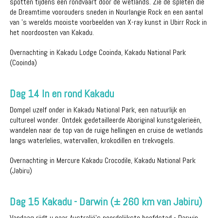
spotten tijdens een rondvaart door de wetlands. Zie de spleten die
de Dreamtime voorouders sneden in Nourlangie Rock en een aantal
van 's werelds mooiste voorbeelden van X-ray kunst in Ubirr Rock in
het noordoosten van Kakadu.
Overnachting in Kakadu Lodge Cooinda, Kakadu National Park
(Cooinda)
Dag 14 In en rond Kakadu
Dompel uzelf onder in Kakadu National Park, een natuurlijk en
cultureel wonder. Ontdek gedetailleerde Aboriginal kunstgalerieën,
wandelen naar de top van de ruige hellingen en cruise de wetlands
langs waterlelies, watervallen, krokodillen en trekvogels.
Overnachting in Mercure Kakadu Crocodile, Kakadu National Park
(Jabiru)
Dag 15 Kakadu - Darwin (± 260 km van Jabiru)
Vandaag rijdt u naar Australië's noordelijkste hoofdstad - Darwin.