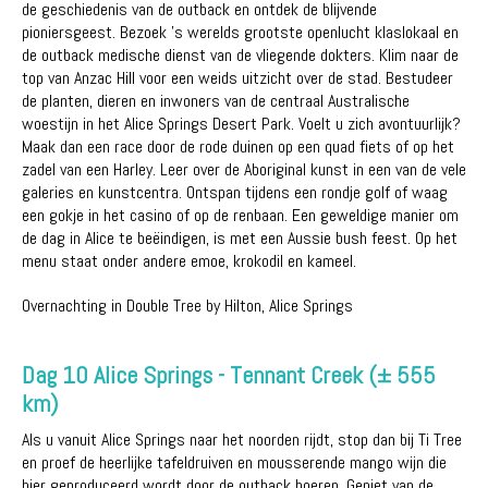
de geschiedenis van de outback en ontdek de blijvende
pioniersgeest. Bezoek 's werelds grootste openlucht klaslokaal en
de outback medische dienst van de vliegende dokters. Klim naar de
top van Anzac Hill voor een weids uitzicht over de stad. Bestudeer
de planten, dieren en inwoners van de centraal Australische
woestijn in het Alice Springs Desert Park. Voelt u zich avontuurlijk?
Maak dan een race door de rode duinen op een quad fiets of op het
zadel van een Harley. Leer over de Aboriginal kunst in een van de vele
galeries en kunstcentra. Ontspan tijdens een rondje golf of waag
een gokje in het casino of op de renbaan. Een geweldige manier om
de dag in Alice te beëindigen, is met een Aussie bush feest. Op het
menu staat onder andere emoe, krokodil en kameel.
Overnachting in Double Tree by Hilton, Alice Springs
Dag 10 Alice Springs - Tennant Creek (± 555
km)
Als u vanuit Alice Springs naar het noorden rijdt, stop dan bij Ti Tree
en proef de heerlijke tafeldruiven en mousserende mango wijn die
hier geproduceerd wordt door de outback boeren. Geniet van de