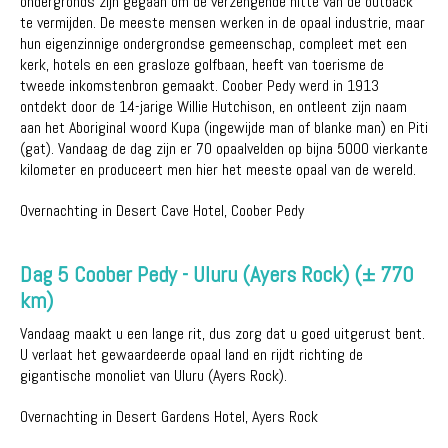
ondergronds zijn gegaan om de verzengende hitte van de outback
te vermijden. De meeste mensen werken in de opaal industrie, maar
hun eigenzinnige ondergrondse gemeenschap, compleet met een
kerk, hotels en een grasloze golfbaan, heeft van toerisme de
tweede inkomstenbron gemaakt. Coober Pedy werd in 1913
ontdekt door de 14-jarige Willie Hutchison, en ontleent zijn naam
aan het Aboriginal woord Kupa (ingewijde man of blanke man) en Piti
(gat). Vandaag de dag zijn er 70 opaalvelden op bijna 5000 vierkante
kilometer en produceert men hier het meeste opaal van de wereld.
Overnachting in Desert Cave Hotel, Coober Pedy
Dag 5 Coober Pedy - Uluru (Ayers Rock) (± 770
km)
Vandaag maakt u een lange rit, dus zorg dat u goed uitgerust bent.
U verlaat het gewaardeerde opaal land en rijdt richting de
gigantische monoliet van Uluru (Ayers Rock).
Overnachting in Desert Gardens Hotel, Ayers Rock