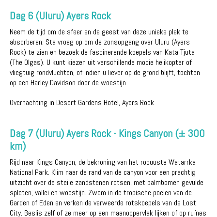
Dag 6 (Uluru) Ayers Rock
Neem de tijd om de sfeer en de geest van deze unieke plek te
absorberen. Sta vroeg op om de zonsopgang over Uluru (Ayers
Rock) te zien en bezoek de fascinerende koepels van Kata Tjuta
(The Olgas). U kunt kiezen uit verschillende mooie helikopter of
vliegtuig rondvluchten, of indien u liever op de grond blijft, tochten
op een Harley Davidson door de woestijn.
Overnachting in Desert Gardens Hotel, Ayers Rock
Dag 7 (Uluru) Ayers Rock - Kings Canyon (± 300
km)
Rijd naar Kings Canyon, de bekroning van het robuuste Watarrka
National Park. Klim naar de rand van de canyon voor een prachtig
uitzicht over de steile zandstenen rotsen, met palmbomen gevulde
spleten, vallei en woestijn. Zwem in de tropische poelen van de
Garden of Eden en verken de verweerde rotskoepels van de Lost
City. Beslis zelf of ze meer op een maanoppervlak lijken of op ruïnes