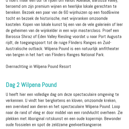
U hoeft maar één uur te rijden om vanuit Adelaide, Barossa Valley,
beroemd om zijn premium wijnen en heerlijke lokale gerechten te
bereiken. Bezoek een paar van de 60 wijnhuizen op een food&wine
tocht en bezoek de historische, met wijnranken omzoomde
kastelen. Kopen van lokale kunst bij een van de vele galerieën of leer
de geheimen van de wijnkelder in een wijn masterclass. Proef een
Barossa Shiraz of Eden Valley Riesling voordat u naar Port Augusta
rijdt, de toegangspoort tot de ruige Flinders Ranges en Zuid-
Australische outback. Wilpena Pound is een natuurlijk amfitheater
van bergen in het hart van Flinders Ranges National Park.
Overnachting in Wilpena Pound Resort
Dag 2 Wilpena Pound
U heeft hier een volledige dag om deze spectaculaire omgeving te
verkennen. U vindt hier bergketens en kloven, omzoomde kreken,
een overvloed aan dieren en het spectaculaire Wilpena Pound. Loop
naar de rand of vlieg er door middel van een rondvlucht overheen. Zie
plekken met Aboriginal rotskunst en een oude kopermijn. Bewonder
oude fossielen en spot de zeldzame geelvoetkangoeroe.