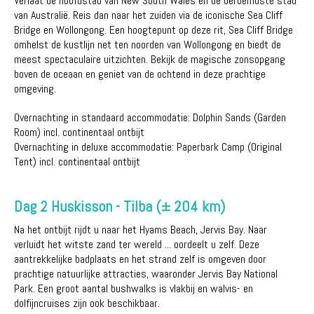
Verlaat de hoofdstad van New South Wales en de beroemdste stad
van Australië. Reis dan naar het zuiden via de iconische Sea Cliff
Bridge en Wollongong. Een hoogtepunt op deze rit, Sea Cliff Bridge
omhelst de kustlijn net ten noorden van Wollongong en biedt de
meest spectaculaire uitzichten. Bekijk de magische zonsopgang
boven de oceaan en geniet van de ochtend in deze prachtige
omgeving.
Overnachting in standaard accommodatie: Dolphin Sands (Garden
Room) incl. continentaal ontbijt
Overnachting in deluxe accommodatie: Paperbark Camp (Original
Tent) incl. continentaal ontbijt
Dag 2 Huskisson - Tilba (± 204 km)
Na het ontbijt rijdt u naar het Hyams Beach, Jervis Bay. Naar
verluidt het witste zand ter wereld ... oordeelt u zelf. Deze
aantrekkelijke badplaats en het strand zelf is omgeven door
prachtige natuurlijke attracties, waaronder Jervis Bay National
Park. Een groot aantal bushwalks is vlakbij en walvis- en
dolfijncruises zijn ook beschikbaar.