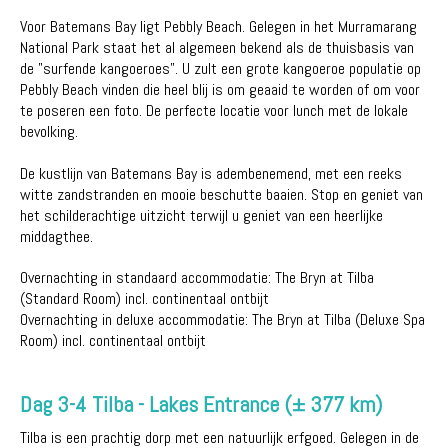
Voor Batemans Bay ligt Pebbly Beach. Gelegen in het Murramarang
National Park staat het al algemeen bekend als de thuisbasis van
de "surfende kangoeroes". U zult een grote kangoeroe populatie op
Pebbly Beach vinden die heel blij is om geaaid te worden of om voor
te poseren een foto. De perfecte locatie voor lunch met de lokale
bevolking.
De kustlijn van Batemans Bay is adembenemend, met een reeks
witte zandstranden en mooie beschutte baaien. Stop en geniet van
het schilderachtige uitzicht terwijl u geniet van een heerlijke
middagthee.
Overnachting in standaard accommodatie: The Bryn at Tilba
(Standard Room) incl. continentaal ontbijt
Overnachting in deluxe accommodatie: The Bryn at Tilba (Deluxe Spa
Room) incl. continentaal ontbijt
Dag 3-4 Tilba - Lakes Entrance (± 377 km)
Tilba is een prachtig dorp met een natuurlijk erfgoed. Gelegen in de