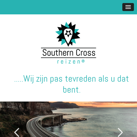
.....Wij zijn pas tevreden als u dat
bent.