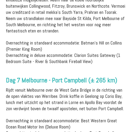
buitenwijken Collingwood, Fitzroy, Brunswick en Northcote. Vermoei
uw creditcard in retail mekka's South Yarra, Prahran en Toorak.
Neem uw strandlaken mee naar Bayside St Kilda, Port Melbourne of
South Melbourne, en richting het het westen voor nog meer
fantastisch eten en stranden.
Overnachting in standaard accommodatie: Batman's Hill on Collins
(Premier King Room)
Overnachting in deluxe accommodatie: Clarion Suites Gateway (1
Bedroom Suite - River & Southbank Fireball View)
Dag 7 Melbourne - Port Campbell (± 265 km)
Rijdt vanuit Melbourne over de West Gate Bridge in de richting van
de open vlaktes van Werribee. Drink koffie in Geelong op Corio Bay,
lunch met uitzicht op het strand in Lorne en Apollo Bay voordat de
zon verdwijnt boven de twaalf apostelen, net buiten Port Campbell.
Overnachting in standaard accommodatie: Best Western Great
Ocean Road Motor Inn (Deluxe Room)