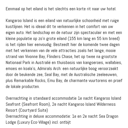
Eenmaal op het eiland is het slechts een korte rit naar uw hotel.
Kangaroo Island is een eiland van natuurlijke schoonheid met ruige
kustlijnen. Het is ideaal dit te verkennen in het comfort van uw
eigen auto. Het landschap en de natuur zijn spectaculair en met een
kleine populatie op zo'n grote eiland (155 km lang en 55 km breed)
is het rijden hier eenvoudig. Besteedt hier de komende twee dagen
met het verkennen van de vele attracties zoals het lange, mooie
strand van Vivonne Bay, Flinders Chase, het op twee na grootste
Nationaal Park in Australië en thuisbasis van kangoeroes, wallabies,
emoes en koala's, Admirals Arch: een natuurlijke boog veroorzaakt
door de beukende zee, Seal Bay, met de Australische zeeleeuwen,
plus Remarkable Rocks, Emu Bay, de charmante vuurtorens en proef
de lokale producten.
Overnachting in standaard accommodatie 1e nacht Kangaroo Island
Seafront (Seafront Room), 2e nacht Kangaroo Island Wilderness
Resort (Courtyard Suite)
Overnachting in deluxe accommodatie: 1e en 2e nacht Sea Dragon
Lodge (Luxury Eco-Village) incl. ontbijt