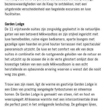
bezienswaardigheden van de Kaap te ontdekken, met een
uitgebreide verscheidenheid aan begeleide excursies en luxe
faciliteiten.
Garden Lodge
De 11 vrijstaande suites zijn zorgvuldig geplaatst in de natuurlijke
gaten van een betoverd Milkwoodbos en zijn stijlvol ingericht met
luxe hemelbedden, ruime eigen badkamers, aparte lounges met
gezellige open haarden en privé houten terrassen met spectaculair
panoramisch uitzicht. De luxe en het comfort van elk van deze
suites in combinatie met de rustgevende geluiden van de natuur en
het uitzicht op de oceaan die in de verte glinstert omlijst door de
knoestige takken van een oude Milkwoodboom is een echt
herstellende en opbeurende ervaring waarvan u wenst dat die nooit
weg zou gaan.
Trouw aan zijn naam, ligt de warme en gastvrije Garden Lodge in
een Eden van prachtig aangelegde fynbostuinen en inheemse
bomen. De Garden Lodge is gemaakt van steen, riet en hout en
weerspiegelt Afrikaanse warmte met een intercontinentale draai
die perfect past in het omliggende landschap. De gebogen lijnen,