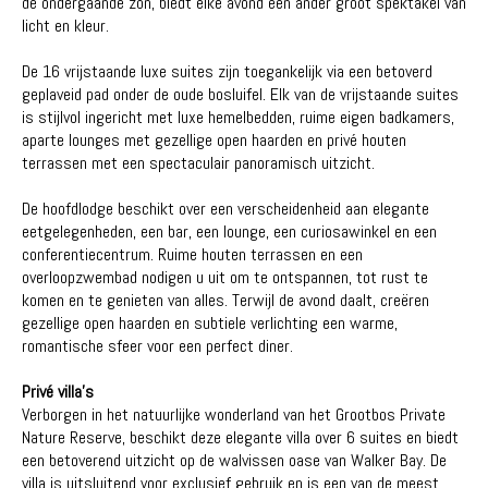
de ondergaande zon, biedt elke avond een ander groot spektakel van
licht en kleur.
De 16 vrijstaande luxe suites zijn toegankelijk via een betoverd
geplaveid pad onder de oude bosluifel. Elk van de vrijstaande suites
is stijlvol ingericht met luxe hemelbedden, ruime eigen badkamers,
aparte lounges met gezellige open haarden en privé houten
terrassen met een spectaculair panoramisch uitzicht.
De hoofdlodge beschikt over een verscheidenheid aan elegante
eetgelegenheden, een bar, een lounge, een curiosawinkel en een
conferentiecentrum. Ruime houten terrassen en een
overloopzwembad nodigen u uit om te ontspannen, tot rust te
komen en te genieten van alles. Terwijl de avond daalt, creëren
gezellige open haarden en subtiele verlichting een warme,
romantische sfeer voor een perfect diner.
Privé villa's
Verborgen in het natuurlijke wonderland van het Grootbos Private
Nature Reserve, beschikt deze elegante villa over 6 suites en biedt
een betoverend uitzicht op de walvissen oase van Walker Bay. De
villa is uitsluitend voor exclusief gebruik en is een van de meest