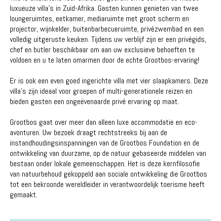
luxueuze villa's in Zuid-Afrika. Gasten kunnen genieten van twee
loungeruimtes, eetkamer, mediaruimte met groot scherm en
projector, wijnkelder, buitenbarbecueruimte, privézwembad en een
volledig uitgeruste keuken. Tijdens uw verblijf zijn er een privégids,
chef en butler beschikbaar om aan uw exclusieve behoeften te
voldoen en u te laten omarmen door de echte Grootbos-ervaring!
Er is ook een even goed ingerichte villa met vier slaapkamers. Deze
villa's zijn ideaal voor groepen of multi-generationele reizen en
bieden gasten een ongeëvenaarde privé ervaring op maat.
Grootbos gaat over meer dan alleen luxe accommodatie en eco-
avonturen. Uw bezoek draagt ​​rechtstreeks bij aan de
instandhoudingsinspanningen van de Grootbos Foundation en de
ontwikkeling van duurzame, op de natuur gebaseerde middelen van
bestaan ​​onder lokale gemeenschappen. Het is deze kernfilosofie
van natuurbehoud gekoppeld aan sociale ontwikkeling die Grootbos
tot een bekroonde wereldleider in verantwoordelijk toerisme heeft
gemaakt.