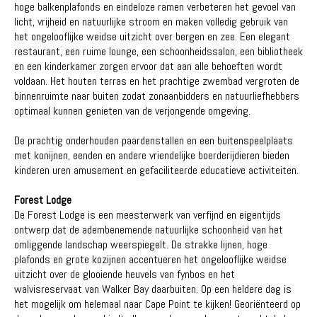
hoge balkenplafonds en eindeloze ramen verbeteren het gevoel van
licht, vrijheid en natuurlijke stroom en maken volledig gebruik van
het ongelooflijke weidse uitzicht over bergen en zee. Een elegant
restaurant, een ruime lounge, een schoonheidssalon, een bibliotheek
en een kinderkamer zorgen ervoor dat aan alle behoeften wordt
voldaan. Het houten terras en het prachtige zwembad vergroten de
binnenruimte naar buiten zodat zonaanbidders en natuurliefhebbers
optimaal kunnen genieten van de verjongende omgeving.
De prachtig onderhouden paardenstallen en een buitenspeelplaats
met konijnen, eenden en andere vriendelijke boerderijdieren bieden
kinderen uren amusement en gefaciliteerde educatieve activiteiten.
Forest Lodge
De Forest Lodge is een meesterwerk van verfijnd en eigentijds
ontwerp dat de adembenemende natuurlijke schoonheid van het
omliggende landschap weerspiegelt. De strakke lijnen, hoge
plafonds en grote kozijnen accentueren het ongelooflijke weidse
uitzicht over de glooiende heuvels van fynbos en het
walvisreservaat van Walker Bay daarbuiten. Op een heldere dag is
het mogelijk om helemaal naar Cape Point te kijken! Georiënteerd op