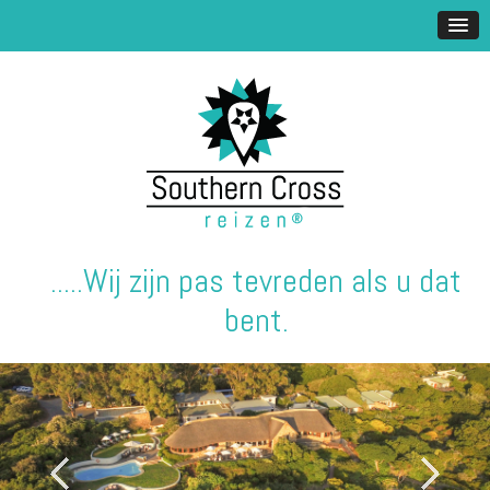
.....Wij zijn pas tevreden als u dat
bent.