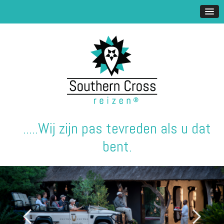
.....Wij zijn pas tevreden als u dat
bent.