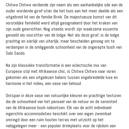
Chitwa Chitwa verdiende zijn naam als een aanhankelijke ode aan de
ouder wordende giraf-stier die het huis aan het meer deelde als een
uitgebreid lid van de familie Brink. De majestueuze komst van dit
vorstelijke familielid werd altijd gesignaleerd door het kraken van
zijn oude gewrichten. Nog steeds wordt zijn waakzame essentie
gevoeld als voorzitter van de lodge. Net als deze giraf, is de lodge
prachtig en sierlijk van uiterlijk, maar bescheiden genoeg om te
verdampen in de omliggende schoonheid van de ongerepte bush van
Sabi Sands.
Na zijn klassieke transformatie in een eclectische mix van
Europese stijl met Afrikaanse chic, is Chitwa Chitwa naar voren
gekomen als een uitgelezen balans tussen ongebreidelde luxe en
harmonie in het milieu, een oase van behoud.
Ontspan in deze oase van natuurlijke kleuren en prachtige texturen
die de schoonheid van het penseel van de natuur en de sereniteit
van de Afrikaanse bush nabootsen. Elk van de acht individueel
ingerichte accommodaties beschikt over een eigen zwembad
omringd door een ruim houten terras met uitzicht op het
nabijgelegen meer - een populair drinkplaats voor de rijkdom aan