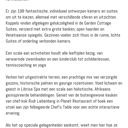
Er zijn 198 fantastische, individueel ontworpen kamers en suites
om uit te kiezen, allemaal met verschillende sferen en uitzichten.
Koppels vinden afgelegen gelukzaligheid in de Garden Cottage
Suites, versierd met extra grote banken, open haarden en
Venetiaanse spiegels. Gezinnen voelen zich thuis in de ruime, lichte
Suites of onderling verbonden kamers.
Een scala aan activiteiten houdt alle leeftijden bezig, van
verwarmde zwembaden en een kinderclub tot schilderlessen,
tenniscoaching en yoga.
Verken het uitgestrekte terrein, een prachtige mix van verzorgde
gazons, historische palmen en geurige rozentuinen. Voed lichaam en
geest in Librisa Spa met een scala aan holistische, Afrikaans
geïnspireerde behandelingen. Geniet van de buitengewone keuken
van chef-kok Rudi Liebenberg in Planet Restaurant of boek een
stoel aan zijn felbegeerde Chef's Table voor een echte interactieve
ervaring.
Als het op speciale gelegenheden aankomt, weet men hier hoe ze