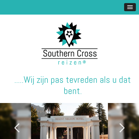
.....Wij zijn pas tevreden als u dat
bent.