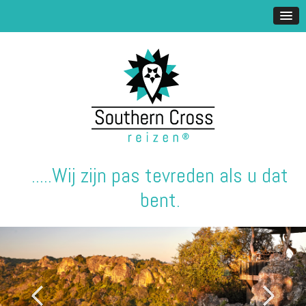
.....Wij zijn pas tevreden als u dat
bent.