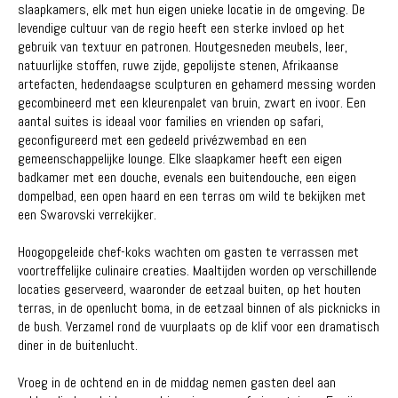
slaapkamers, elk met hun eigen unieke locatie in de omgeving. De
levendige cultuur van de regio heeft een sterke invloed op het
gebruik van textuur en patronen. Houtgesneden meubels, leer,
natuurlijke stoffen, ruwe zijde, gepolijste stenen, Afrikaanse
artefacten, hedendaagse sculpturen en gehamerd messing worden
gecombineerd met een kleurenpalet van bruin, zwart en ivoor. Een
aantal suites is ideaal voor families en vrienden op safari,
geconfigureerd met een gedeeld privézwembad en een
gemeenschappelijke lounge. Elke slaapkamer heeft een eigen
badkamer met een douche, evenals een buitendouche, een eigen
dompelbad, een open haard en een terras om wild te bekijken met
een Swarovski verrekijker.
Hoogopgeleide chef-koks wachten om gasten te verrassen met
voortreffelijke culinaire creaties. Maaltijden worden op verschillende
locaties geserveerd, waaronder de eetzaal buiten, op het houten
terras, in de openlucht boma, in de eetzaal binnen of als picknicks in
de bush. Verzamel rond de vuurplaats op de klif voor een dramatisch
diner in de buitenlucht.
Vroeg in de ochtend en in de middag nemen gasten deel aan