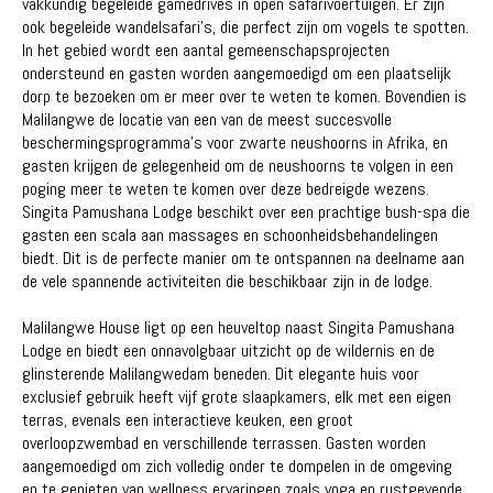
vakkundig begeleide gamedrives in open safarivoertuigen. Er zijn
ook begeleide wandelsafari's, die perfect zijn om vogels te spotten.
In het gebied wordt een aantal gemeenschapsprojecten
ondersteund en gasten worden aangemoedigd om een ​​plaatselijk
dorp te bezoeken om er meer over te weten te komen. Bovendien is
Malilangwe de locatie van een van de meest succesvolle
beschermingsprogramma's voor zwarte neushoorns in Afrika, en
gasten krijgen de gelegenheid om de neushoorns te volgen in een
poging meer te weten te komen over deze bedreigde wezens.
Singita Pamushana Lodge beschikt over een prachtige bush-spa die
gasten een scala aan massages en schoonheidsbehandelingen
biedt. Dit is de perfecte manier om te ontspannen na deelname aan
de vele spannende activiteiten die beschikbaar zijn in de lodge.
Malilangwe House ligt op een heuveltop naast Singita Pamushana
Lodge en biedt een onnavolgbaar uitzicht op de wildernis en de
glinsterende Malilangwedam beneden. Dit elegante huis voor
exclusief gebruik heeft vijf grote slaapkamers, elk met een eigen
terras, evenals een interactieve keuken, een groot
overloopzwembad en verschillende terrassen. Gasten worden
aangemoedigd om zich volledig onder te dompelen in de omgeving
en te genieten van wellness ervaringen zoals yoga en rustgevende