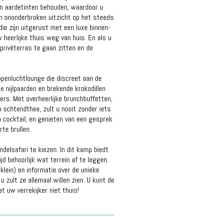
hun aardetinten behouden, waardoor u
en ononderbroken uitzicht op het steeds
e zijn uitgerust met een luxe binnen-
heerlijke thuis weg van huis. En als u
privéterras te gaan zitten en de
openluchtlounge die discreet aan de
e nijlpaarden en brekende krokodillen
ers. Met overheerlijke brunchbuffetten,
 ochtendthee, zult u nooit zonder iets
n cocktail, en genieten van een gesprek
te brullen.
delsafari te kiezen. In dit kamp biedt
d behoorlijk wat terrein af te leggen.
klein) en informatie over de unieke
zult ze allemaal willen zien. U kunt de
 uw verrekijker niet thuis!