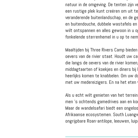
natuur in de omgeving. De tenten zijn v
een rustige plek kunt creëren om uit t
veranderende buitenlandschap, en de g
en buitendouche, dubbele wastafels en 
wilt ontspannen en alles gewoon in u op
fonkelende sterrenhemel in u op te nem
Maaltijden bij Three Rivers Camp bieden
oevers van de rivier staat. Houdt uw c
die langs de oevers van de rivier komen
middagtaarten of koekjes en diners bij 
heerlijks komen te knabbelen. Om uw do
met uw medereizigers. En na het eten wi
Als u echt wilt genieten van het terre
men 's ochtends gamedrives aan en korte
Maar de wandelsafari biedt een ongeloof
Afrikaanse ecosystemen. South Luangwa 
ongrijpbare Roan-antilope, leeuwen, lui