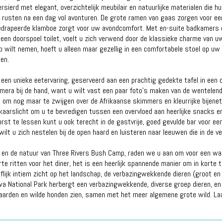
ersierd met elegant, overzichtelijk meubilair en natuurlijke materialen die 
e rusten na een dag vol avonturen. De grote ramen van gaas zorgen voor e
edrapeerde klamboe zorgt voor uw avondcomfort. Met en-suite badkamers di
een doorspoel toilet, voelt u zich verwend door de klassieke charme van uw 
 wilt nemen, hoeft u alleen maar gezellig in een comfortabele stoel op uw 
en.
 een unieke eetervaring, geserveerd aan een prachtig gedekte tafel in een 
amera bij de hand, want u wilt vast een paar foto's maken van de wentelend
, om nog maar te zwijgen over de Afrikaanse skimmers en kleurrijke bijenet
kaarslicht om u te bevredigen tussen een overvloed aan heerlijke snacks en
rst te lessen kunt u ook terecht in de gastvrije, goed gevulde bar voor ee
lt u zich nestelen bij de open haard en luisteren naar leeuwen die in de ver
in en de natuur van Three Rivers Bush Camp, raden we u aan om voor een wan
 ritten voor het diner, het is een heerlijk spannende manier om in korte tij
lijk intiem zicht op het landschap, de verbazingwekkende dieren (groot en 
National Park herbergt een verbazingwekkende, diverse groep dieren, en u 
paarden en wilde honden zien, samen met het meer algemene grote wild. Laat