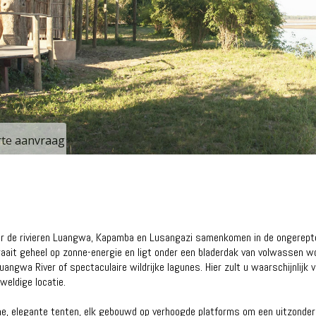
erte aanvraag
ar de rivieren Luangwa, Kapamba en Lusangazi samenkomen in de ongerept
draait geheel op zonne-energie en ligt onder een bladerdak van volwassen w
ngwa River of spectaculaire wildrijke lagunes. Hier zult u waarschijnlijk v
eldige locatie.
me, elegante tenten, elk gebouwd op verhoogde platforms om een ​​uitzonderl