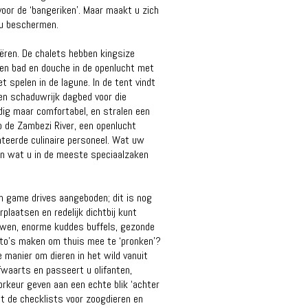
oor de ‘bangeriken’. Maar maakt u zich
 u beschermen.
eëren. De chalets hebben kingsize
en bad en douche in de openlucht met
t spelen in de lagune. In de tent vindt
en schaduwrijk dagbed voor die
udig maar comfortabel, en stralen een
p de Zambezi River, een openlucht
enteerde culinaire personeel. Wat uw
an wat u in de meeste speciaalzaken
en game drives aangeboden; dit is nog
plaatsen en redelijk dichtbij kunt
uwen, enorme kuddes buffels, gezonde
foto's maken om thuis mee te ‘pronken’?
 manier om dieren in het wild vanuit
fwaarts en passeert u olifanten,
oorkeur geven aan een echte blik ‘achter
et de checklists voor zoogdieren en