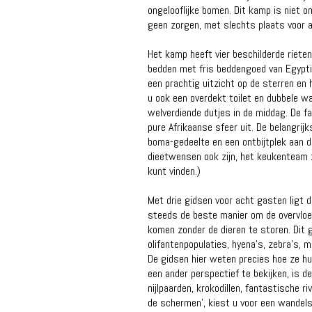
ongelooflijke bomen. Dit kamp is niet 
geen zorgen, met slechts plaats voor a
Het kamp heeft vier beschilderde riete
bedden met fris beddengoed van Egypti
een prachtig uitzicht op de sterren en h
u ook een overdekt toilet en dubbele w
welverdiende dutjes in de middag. De f
pure Afrikaanse sfeer uit. De belangrij
boma-gedeelte en een ontbijtplek aan de
dieetwensen ook zijn, het keukenteam z
kunt vinden.)
Met drie gidsen voor acht gasten ligt d
steeds de beste manier om de ​​overvloe
komen zonder de dieren te storen. Dit
olifantenpopulaties, hyena's, zebra's,
De gidsen hier weten precies hoe ze hu
een ander perspectief te bekijken, is 
nijlpaarden, krokodillen, fantastische r
de schermen’, kiest u voor een wandelsa