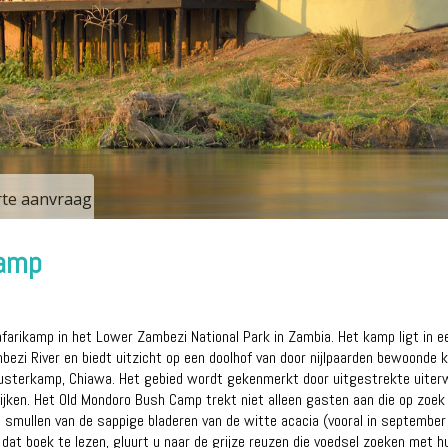
erte aanvraag
Camp
afarikamp in het Lower Zambezi National Park in Zambia. Het kamp ligt in e
ezi River en biedt uitzicht op een doolhof van door nijlpaarden bewoonde k
zusterkamp, ​​Chiawa. Het gebied wordt gekenmerkt door uitgestrekte uit
ijken. Het Old Mondoro Bush Camp trekt niet alleen gasten aan die op zoek z
smullen van de sappige bladeren van de witte acacia (vooral in september e
dat boek te lezen, gluurt u naar de grijze reuzen die voedsel zoeken met h