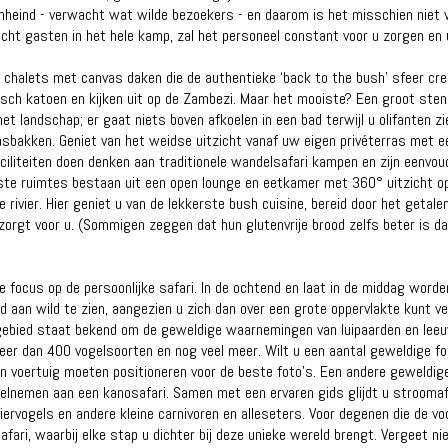
omheind - verwacht wat wilde bezoekers - en daarom is het misschien niet v
cht gasten in het hele kamp, ​​zal het personeel constant voor u zorgen en
n chalets met canvas daken die de authentieke ‘back to the bush’ sfeer cr
sch katoen en kijken uit op de Zambezi. Maar het mooiste? Een groot sten
et landschap; er gaat niets boven afkoelen in een bad terwijl u olifanten zie
asbakken. Geniet van het weidse uitzicht vanaf uw eigen privéterras met e
aciliteiten doen denken aan traditionele wandelsafari kampen en zijn eenvo
kste ruimtes bestaan ​​uit een open lounge en eetkamer met 360° uitzicht o
 rivier. Hier geniet u van de lekkerste bush cuisine, bereid door het getal
orgt voor u. (Sommigen zeggen dat hun glutenvrije brood zelfs beter is d
e focus op de persoonlijke safari. In de ochtend en laat in de middag word
d aan wild te zien, aangezien u zich dan over een grote oppervlakte kunt ver
 gebied staat bekend om de geweldige waarnemingen van luipaarden en lee
 meer dan 400 vogelsoorten en nog veel meer. Wilt u een aantal geweldige 
n voertuig moeten positioneren voor de beste foto's. Een andere geweldige
deelnemen aan een kanosafari. Samen met een ervaren gids glijdt u strooma
iviervogels en andere kleine carnivoren en alleseters. Voor degenen die de v
fari, waarbij elke stap u dichter bij deze unieke wereld brengt. Vergeet ni