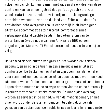
volgen en dichtbij komen. Samen met gidsen die elk deel van deze
contreien kennen en een gebied dat perfect geschikt is voor
wandelsafari's, zult u zeker uw innerlijke ontdekkingsreiziger
ontdekken wanneer u voet op dit land zet. Zelfs als u de safari-
activiteiten hebt overgeslagen, is een verblijf in dit kamp geen
straf. De accommodaties zijn uiterst comfortabel (met
verbazingwekkend zachte bedden), het eten is om van te
watertanden (wat vindt u van een Afrikaanse BBQ op een
opgedroogde rivieroever?) En het personeel houdt u te allen tijde
veilig.
De vijf traditionele hutten van gras en riet worden elk seizoen
gebouwd, gaan op in de bush en zijn eenvoudig maar uiterst
comfortabel. De badkamer faciliteiten zijn open naar de hemel en
zeer ruim, met een doorspoel toilet en douches met warm en koud
stromend water. De bedden staan ​​onder grote muskietennetten, er
liggen rieten matten op de stevige aarden vloeren en de hutten zijn
ingericht met mooie rustieke meubels. De maaltijden overdag
worden geserveerd in de schaduw van de mahoniebomen, en het
diner wordt onder de sterren genoten, begeleid door de vele
geluiden van de Zambiaanse nacht. Er is een kleine luifel met rieten