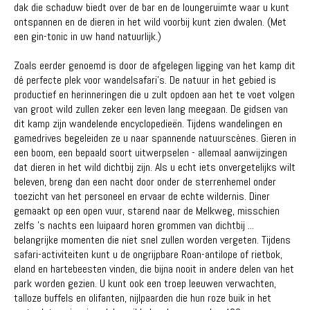
dak die schaduw biedt over de bar en de loungeruimte waar u kunt
ontspannen en de dieren in het wild voorbij kunt zien dwalen. (Met
een gin-tonic in uw hand natuurlijk.)
Zoals eerder genoemd is door de afgelegen ligging van het kamp dit
dé perfecte plek voor wandelsafari's. De natuur in het gebied is
productief en herinneringen die u zult opdoen aan het te voet volgen
van groot wild zullen zeker een leven lang meegaan. De gidsen van
dit kamp zijn wandelende encyclopedieën. Tijdens wandelingen en
gamedrives begeleiden ze u naar spannende natuurscènes. Gieren in
een boom, een bepaald soort uitwerpselen - allemaal aanwijzingen
dat dieren in het wild dichtbij zijn. Als u echt iets onvergetelijks wilt
beleven, breng dan een nacht door onder de sterrenhemel onder
toezicht van het personeel en ervaar de echte wildernis. Diner
gemaakt op een open vuur, starend naar de Melkweg, misschien
zelfs 's nachts een luipaard horen grommen van dichtbij ...
belangrijke momenten die niet snel zullen worden vergeten. Tijdens
safari-activiteiten kunt u de ongrijpbare Roan-antilope of rietbok,
eland en hartebeesten vinden, die bijna nooit in andere delen van het
park worden gezien. U kunt ook een troep leeuwen verwachten,
talloze buffels en olifanten, nijlpaarden die hun roze buik in het