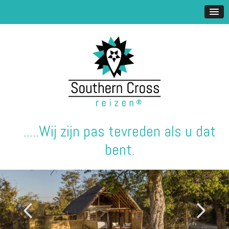
.....Wij zijn pas tevreden als u dat
bent.