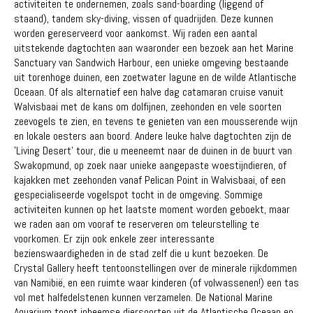
activiteiten te ondernemen, zoals sand-boarding (liggend of
staand), tandem sky-diving, vissen of quadrijden. Deze kunnen
worden gereserveerd voor aankomst. Wij raden een aantal
uitstekende dagtochten aan waaronder een bezoek aan het Marine
Sanctuary van Sandwich Harbour, een unieke omgeving bestaande
uit torenhoge duinen, een zoetwater lagune en de wilde Atlantische
Oceaan. Of als alternatief een halve dag catamaran cruise vanuit
Walvisbaai met de kans om dolfijnen, zeehonden en vele soorten
zeevogels te zien, en tevens te genieten van een mousserende wijn
en lokale oesters aan boord. Andere leuke halve dagtochten zijn de
'Living Desert' tour, die u meeneemt naar de duinen in de buurt van
Swakopmund, op zoek naar unieke aangepaste woestijndieren, of
kajakken met zeehonden vanaf Pelican Point in Walvisbaai, of een
gespecialiseerde vogelspot tocht in de omgeving. Sommige
activiteiten kunnen op het laatste moment worden geboekt, maar
we raden aan om vooraf te reserveren om teleurstelling te
voorkomen. Er zijn ook enkele zeer interessante
bezienswaardigheden in de stad zelf die u kunt bezoeken. De
Crystal Gallery heeft tentoonstellingen over de minerale rijkdommen
van Namibië, en een ruimte waar kinderen (of volwassenen!) een tas
vol met halfedelstenen kunnen verzamelen. De National Marine
Aquarium toont inheemse diersoorten uit de Atlantische Oceaan en