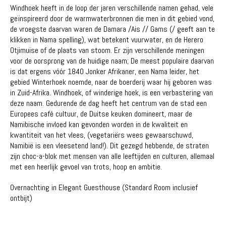
Windhoek heeft in de loop der jaren verschillende namen gehad, vele
geïnspireerd door de warmwaterbronnen die men in dit gebied vond,
de vroegste daarvan waren de Damara /Ais // Gams (/ geeft aan te
klikken in Nama spelling), wat betekent vuurwater, en de Herero
Otjimuise of de plaats van stoom. Er zijn verschillende meningen
voor de oorsprong van de huidige naam; De meest populaire daarvan
is dat ergens vóór 1840 Jonker Afrikaner, een Nama leider, het
gebied Winterhoek noemde, naar de boerderij waar hij geboren was
in Zuid-Afrika. Windhoek, of winderige hoek, is een verbastering van
deze naam. Gedurende de dag heeft het centrum van de stad een
Europees café cultuur, de Duitse keuken domineert, maar de
Namibische invloed kan gevonden worden in de kwaliteit en
kwantiteit van het vlees, (vegetariërs wees gewaarschuwd,
Namibië is een vleesetend land!). Dit gezegd hebbende, de straten
zijn choc-a-blok met mensen van alle leeftijden en culturen, allemaal
met een heerlijk gevoel van trots, hoop en ambitie.
Overnachting in Elegant Guesthouse (Standard Room inclusief
ontbijt)