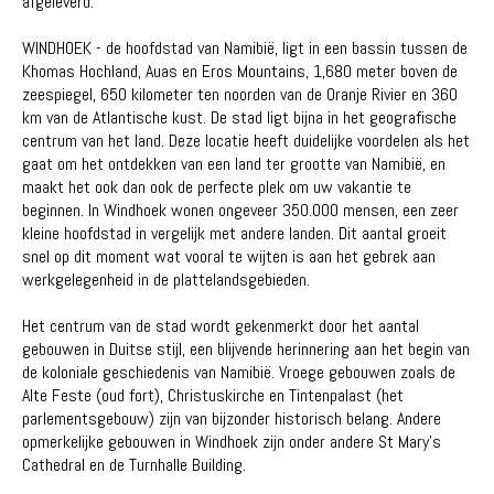
afgeleverd.
WINDHOEK - de hoofdstad van Namibië, ligt in een bassin tussen de
Khomas Hochland, Auas ​​en Eros Mountains, 1,680 meter boven de
zeespiegel, 650 kilometer ten noorden van de Oranje Rivier en 360
km van de Atlantische kust. De stad ligt bijna in het geografische
centrum van het land. Deze locatie heeft duidelijke voordelen als het
gaat om het ontdekken van een land ter grootte van Namibië, en
maakt het ook dan ook de perfecte plek om uw vakantie te
beginnen. In Windhoek wonen ongeveer 350.000 mensen, een zeer
kleine hoofdstad in vergelijk met andere landen. Dit aantal groeit
snel op dit moment wat vooral te wijten is aan het gebrek aan
werkgelegenheid in de plattelandsgebieden.
Het centrum van de stad wordt gekenmerkt door het aantal
gebouwen in Duitse stijl, een blijvende herinnering aan het begin van
de koloniale geschiedenis van Namibië. Vroege gebouwen zoals de
Alte Feste (oud fort), Christuskirche en Tintenpalast (het
parlementsgebouw) zijn van bijzonder historisch belang. Andere
opmerkelijke gebouwen in Windhoek zijn onder andere St Mary's
Cathedral en de Turnhalle Building.