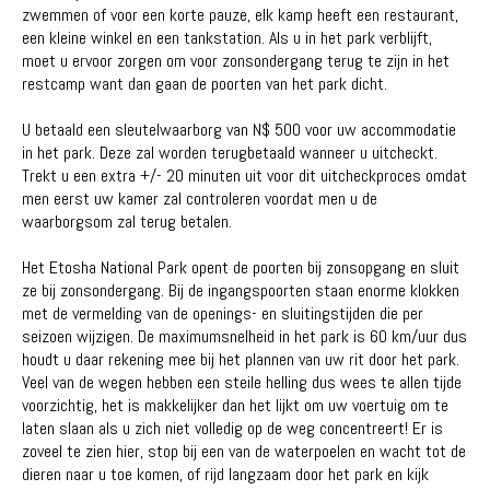
zwemmen of voor een korte pauze, elk kamp heeft een restaurant,
een kleine winkel en een tankstation. Als u in het park verblijft,
moet u ervoor zorgen om voor zonsondergang terug te zijn in het
restcamp want dan gaan de poorten van het park dicht.
U betaald een sleutelwaarborg van N$ 500 voor uw accommodatie
in het park. Deze zal worden terugbetaald wanneer u uitcheckt.
Trekt u een extra +/- 20 minuten uit voor dit uitcheckproces omdat
men eerst uw kamer zal controleren voordat men u de
waarborgsom zal terug betalen.
Het Etosha National Park opent de poorten bij zonsopgang en sluit
ze bij zonsondergang. Bij de ingangspoorten staan enorme klokken
met de vermelding van de openings- en sluitingstijden die per
seizoen wijzigen. De maximumsnelheid in het park is 60 km/uur dus
houdt u daar rekening mee bij het plannen van uw rit door het park.
Veel van de wegen hebben een steile helling dus wees te allen tijde
voorzichtig, het is makkelijker dan het lijkt om uw voertuig om te
laten slaan als u zich niet volledig op de weg concentreert! Er is
zoveel te zien hier, stop bij een van de waterpoelen en wacht tot de
dieren naar u toe komen, of rijd langzaam door het park en kijk