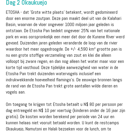
Dag 2 Okaukuejo
ETOSHA - dat 'Grote witte plaats' betekent, wordt gedomineerd
door een enorme zoutpan. Deze pan maakt deel uit van de Kalahari
Basin, waarvan de vloer ongeveer 1000 miljoen jaar geleden is
ontstaan. De Etosha Pan bedekt ongeveer 25% van het nationale
park en was oorspronkelijk een meer dat door de Kunene River werd
gevoed. Duizenden jaren geleden veranderde de loop van de rivier
waardoor het meer opgedroogde. De +/- 4,590 km² grootte pan is
nu een grote stoffige verzameling van zout en klei die alleen
volloopt bij zware regen, en dan nog alleen het water maar voor een
korte tijd vasthoud. Deze tijdelijke aanwezigheid van water in de
Etosha Pan trekt duizenden watervogels inclusief een
indrukwekkende hoeveelheid flamingo's. De eeuwige bronnen langs
de rand van de Etosha Pan trekt grote aantallen wilde dieren en
vogels aan.
Om toegang te krijgen tot Etosha betaalt u N$ 80 per persoon per
dag entreegeld en N$ 10 per voertuig (kinderen onder de 16 jaar zijn
gratis). De kosten worden berekend per periode van 24 uur en
kunnen helaas niet vooruit betaald worden. U kunt de restcamps
Okaukuejo, Namutoni en Halali bezoeken voor de lunch, om te