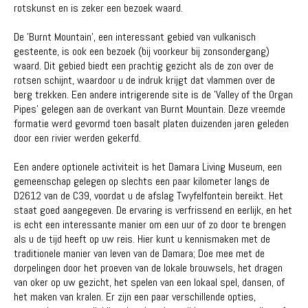
rotskunst en is zeker een bezoek waard.
De 'Burnt Mountain', een interessant gebied van vulkanisch
gesteente, is ook een bezoek (bij voorkeur bij zonsondergang)
waard. Dit gebied biedt een prachtig gezicht als de zon over de
rotsen schijnt, waardoor u de indruk krijgt dat vlammen over de
berg trekken. Een andere intrigerende site is de 'Valley of the Organ
Pipes' gelegen aan de overkant van Burnt Mountain. Deze vreemde
formatie werd gevormd toen basalt platen duizenden jaren geleden
door een rivier werden gekerfd.
Een andere optionele activiteit is het Damara Living Museum, een
gemeenschap gelegen op slechts een paar kilometer langs de
D2612 van de C39, voordat u de afslag Twyfelfontein bereikt. Het
staat goed aangegeven. De ervaring is verfrissend en eerlijk, en het
is echt een interessante manier om een ​​uur of zo door te brengen
als u de tijd heeft op uw reis. Hier kunt u kennismaken met de
traditionele manier van leven van de Damara; Doe mee met de
dorpelingen door het proeven van de lokale brouwsels, het dragen
van oker op uw gezicht, het spelen van een lokaal spel, dansen, of
het maken van kralen. Er zijn een paar verschillende opties,