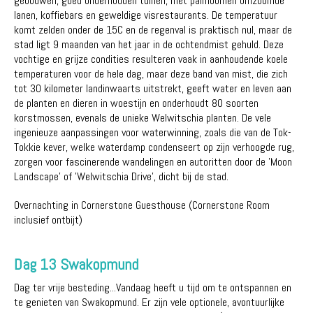
gebouwen, goed onderhouden tuinen, met palmbomen omzoomde
lanen, koffiebars en geweldige visrestaurants. De temperatuur
komt zelden onder de 15C en de regenval is praktisch nul, maar de
stad ligt 9 maanden van het jaar in de ochtendmist gehuld. Deze
vochtige en grijze condities resulteren vaak in aanhoudende koele
temperaturen voor de hele dag, maar deze band van mist, die zich
tot 30 kilometer landinwaarts uitstrekt, geeft water en leven aan
de planten en dieren in woestijn en onderhoudt 80 soorten
korstmossen, evenals de unieke Welwitschia planten. De vele
ingenieuze aanpassingen voor waterwinning, zoals die van de Tok-
Tokkie kever, welke waterdamp condenseert op zijn verhoogde rug,
zorgen voor fascinerende wandelingen en autoritten door de 'Moon
Landscape' of 'Welwitschia Drive', dicht bij de stad.
Overnachting in Cornerstone Guesthouse (Cornerstone Room
inclusief ontbijt)
Dag 13 Swakopmund
Dag ter vrije besteding...Vandaag heeft u tijd om te ontspannen en
te genieten van Swakopmund. Er zijn vele optionele, avontuurlijke