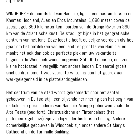
afgeleverd.
WINDHOEK - de hoofdstad van Namibië, ligt in een bassin tussen de
Khomas Hochland, Auas ​​en Eros Mountains, 1,680 meter boven de
zeespiegel, 650 kilometer ten noorden van de Oranje Rivier en 360
km van de Atlantische kust. De stad ligt bijna in het geografische
centrum van het land. Deze locatie heeft duidelijke voordelen als het
gaat om het ontdekken van een land ter grootte van Namibië, en
maakt het ook dan ook de perfecte plek om uw vakantie te
beginnen. In Windhoek wonen ongeveer 350.000 mensen, een zeer
kleine hoofdstad in vergelijk met andere landen. Dit aantal groeit
snel op dit moment wat vooral te wijten is aan het gebrek aan
werkgelegenheid in de plattelandsgebieden.
Het centrum van de stad wordt gekenmerkt door het aantal
gebouwen in Duitse stijl, een blijvende herinnering aan het begin van
de koloniale geschiedenis van Namibië. Vroege gebouwen zoals de
Alte Feste (oud fort), Christuskirche en Tintenpalast (het
parlementsgebouw) zijn van bijzonder historisch belang. Andere
opmerkelijke gebouwen in Windhoek zijn onder andere St Mary's
Cathedral en de Turnhalle Building.