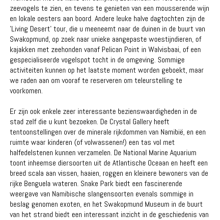
zeevogels te zien, en tevens te genieten van een mousserende wijn
en lokale oesters aan boord. Andere leuke halve dagtochten zijn de
'Living Desert' tour, die u meeneemt naar de duinen in de buurt van
Swakopmund, op zoek naar unieke aangepaste woestijndieren, of
kajakken met zeehonden vanaf Pelican Point in Walvisbaai, of een
gespecialiseerde vogelspot tocht in de omgeving. Sommige
activiteiten kunnen op het laatste moment worden geboekt, maar
we raden aan om vooraf te reserveren om teleurstelling te
voorkomen.
Er zijn ook enkele zeer interessante bezienswaardigheden in de
stad zelf die u kunt bezoeken. De Crystal Gallery heeft
tentoonstellingen over de minerale rijkdommen van Namibië, en een
ruimte waar kinderen (of volwassenen!) een tas vol met
halfedelstenen kunnen verzamelen. De National Marine Aquarium
toont inheemse diersoorten uit de Atlantische Oceaan en heeft een
breed scala aan vissen, haaien, roggen en kleinere bewoners van de
rijke Benguela wateren. Snake Park biedt een fascinerende
weergave van Namibische slangensoorten evenals sommige in
beslag genomen exoten, en het Swakopmund Museum in de buurt
van het strand biedt een interessant inzicht in de geschiedenis van