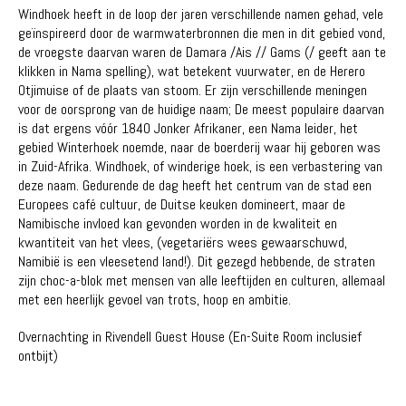
Windhoek heeft in de loop der jaren verschillende namen gehad, vele
geïnspireerd door de warmwaterbronnen die men in dit gebied vond,
de vroegste daarvan waren de Damara /Ais // Gams (/ geeft aan te
klikken in Nama spelling), wat betekent vuurwater, en de Herero
Otjimuise of de plaats van stoom. Er zijn verschillende meningen
voor de oorsprong van de huidige naam; De meest populaire daarvan
is dat ergens vóór 1840 Jonker Afrikaner, een Nama leider, het
gebied Winterhoek noemde, naar de boerderij waar hij geboren was
in Zuid-Afrika. Windhoek, of winderige hoek, is een verbastering van
deze naam. Gedurende de dag heeft het centrum van de stad een
Europees café cultuur, de Duitse keuken domineert, maar de
Namibische invloed kan gevonden worden in de kwaliteit en
kwantiteit van het vlees, (vegetariërs wees gewaarschuwd,
Namibië is een vleesetend land!). Dit gezegd hebbende, de straten
zijn choc-a-blok met mensen van alle leeftijden en culturen, allemaal
met een heerlijk gevoel van trots, hoop en ambitie.
Overnachting in Rivendell Guest House (En-Suite Room inclusief
ontbijt)