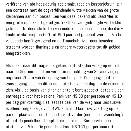
variërend van abrikooskleurig tot oranje, rood en kastanjebruin, zijn
een contrast met de oogverblindende witte vlakken van de grote
kleipannen aan hun bases. Een van deze, bekend als Dead Vlei, is
een grote spookachtige uitgestrektheid van gedroogde witte klei,
gekenmerkt door skeletten van oude kameeldoorn bomen, die d.m.v.
koolstof-datering op 500 tot 600 jaar oud geschat worden. Als het
voldoende heeft geregend en de Tsauchab rivier naar beneden
stroomt worden flamingo's en andere watervogels tot dit gebied
aangetrokken.
Als u zelf naar dit magische gebied rijdt, sta dan vroeg op en rijd
naar de Sesriem poort en verder in de richting van Sossusvlei, op
ongeveer 70 km van de ingang van het park. De ingang gaat bij
zonsopgang open en dit is de beste tijd van de dag om de duinen te
zien. Als u op basis van diner en ontbijt bent geboekt, betaalt u een
entreegeld voor het National Park van N$ 80 per persoon en N$ 10
per dag per voertuig. Het laatste deel van de weg naar Sossusvlei
is alleen toegankelijk voor 4WD auto's. U kunt uw voertuig op de
parkeerplaats achterlaten en te voet verder (een mooie wandeling),
of met de pendelbus die rijdt tussen hier en Sossusvlei, een
afstand van 5 km. De pendelbus kost N$ 130 per persoon retour.