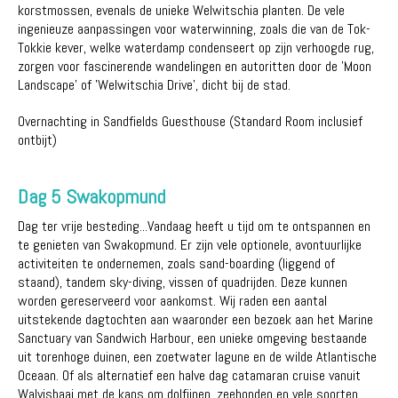
korstmossen, evenals de unieke Welwitschia planten. De vele
ingenieuze aanpassingen voor waterwinning, zoals die van de Tok-
Tokkie kever, welke waterdamp condenseert op zijn verhoogde rug,
zorgen voor fascinerende wandelingen en autoritten door de 'Moon
Landscape' of 'Welwitschia Drive', dicht bij de stad.
Overnachting in Sandfields Guesthouse (Standard Room inclusief
ontbijt)
Dag 5 Swakopmund
Dag ter vrije besteding...Vandaag heeft u tijd om te ontspannen en
te genieten van Swakopmund. Er zijn vele optionele, avontuurlijke
activiteiten te ondernemen, zoals sand-boarding (liggend of
staand), tandem sky-diving, vissen of quadrijden. Deze kunnen
worden gereserveerd voor aankomst. Wij raden een aantal
uitstekende dagtochten aan waaronder een bezoek aan het Marine
Sanctuary van Sandwich Harbour, een unieke omgeving bestaande
uit torenhoge duinen, een zoetwater lagune en de wilde Atlantische
Oceaan. Of als alternatief een halve dag catamaran cruise vanuit
Walvisbaai met de kans om dolfijnen, zeehonden en vele soorten