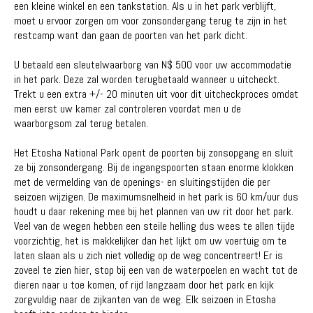
een kleine winkel en een tankstation. Als u in het park verblijft,
moet u ervoor zorgen om voor zonsondergang terug te zijn in het
restcamp want dan gaan de poorten van het park dicht.
U betaald een sleutelwaarborg van N$ 500 voor uw accommodatie
in het park. Deze zal worden terugbetaald wanneer u uitcheckt.
Trekt u een extra +/- 20 minuten uit voor dit uitcheckproces omdat
men eerst uw kamer zal controleren voordat men u de
waarborgsom zal terug betalen.
Het Etosha National Park opent de poorten bij zonsopgang en sluit
ze bij zonsondergang. Bij de ingangspoorten staan enorme klokken
met de vermelding van de openings- en sluitingstijden die per
seizoen wijzigen. De maximumsnelheid in het park is 60 km/uur dus
houdt u daar rekening mee bij het plannen van uw rit door het park.
Veel van de wegen hebben een steile helling dus wees te allen tijde
voorzichtig, het is makkelijker dan het lijkt om uw voertuig om te
laten slaan als u zich niet volledig op de weg concentreert! Er is
zoveel te zien hier, stop bij een van de waterpoelen en wacht tot de
dieren naar u toe komen, of rijd langzaam door het park en kijk
zorgvuldig naar de zijkanten van de weg. Elk seizoen in Etosha