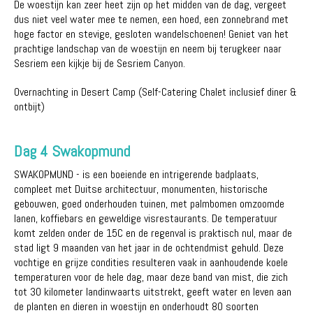
De woestijn kan zeer heet zijn op het midden van de dag, vergeet
dus niet veel water mee te nemen, een hoed, een zonnebrand met
hoge factor en stevige, gesloten wandelschoenen! Geniet van het
prachtige landschap van de woestijn en neem bij terugkeer naar
Sesriem een kijkje bij de Sesriem Canyon.
Overnachting in Desert Camp (Self-Catering Chalet inclusief diner &
ontbijt)
Dag 4 Swakopmund
SWAKOPMUND - is een boeiende en intrigerende badplaats,
compleet met Duitse architectuur, monumenten, historische
gebouwen, goed onderhouden tuinen, met palmbomen omzoomde
lanen, koffiebars en geweldige visrestaurants. De temperatuur
komt zelden onder de 15C en de regenval is praktisch nul, maar de
stad ligt 9 maanden van het jaar in de ochtendmist gehuld. Deze
vochtige en grijze condities resulteren vaak in aanhoudende koele
temperaturen voor de hele dag, maar deze band van mist, die zich
tot 30 kilometer landinwaarts uitstrekt, geeft water en leven aan
de planten en dieren in woestijn en onderhoudt 80 soorten