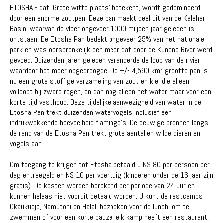
ETOSHA - dat 'Grote witte plaats' betekent, wordt gedomineerd
door een enorme zoutpan. Deze pan maakt deel uit van de Kalahari
Basin, waarvan de vloer ongeveer 1000 miljoen jaar geleden is
ontstaan. De Etosha Pan bedekt ongeveer 25% van het nationale
park en was oorspronkelijk een meer dat door de Kunene River werd
gevoed. Duizenden jaren geleden veranderde de loop van de rivier
waardoor het meer opgedroogde. De +/- 4,590 km² grootte pan is
nu een grote stoffige verzameling van zout en klei die alleen
volloopt bij zware regen, en dan nog alleen het water maar voor een
korte tijd vasthoud. Deze tijdelijke aanwezigheid van water in de
Etosha Pan trekt duizenden watervogels inclusief een
indrukwekkende hoeveelheid flamingo's. De eeuwige bronnen langs
de rand van de Etosha Pan trekt grote aantallen wilde dieren en
vogels aan.
Om toegang te krijgen tot Etosha betaald u N$ 80 per persoon per
dag entreegeld en N$ 10 per voertuig (kinderen onder de 16 jaar zijn
gratis). De kosten worden berekend per periode van 24 uur en
kunnen helaas niet vooruit betaald worden. U kunt de restcamps
Okaukuejo, Namutoni en Halali bezoeken voor de lunch, om te
zwemmen of voor een korte pauze, elk kamp heeft een restaurant,