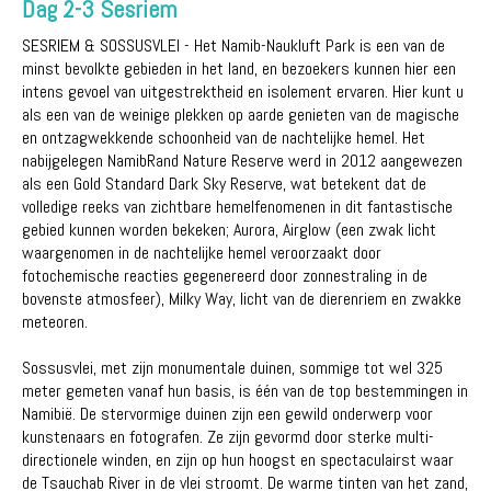
Dag 2-3 Sesriem
SESRIEM & SOSSUSVLEI - Het Namib-Naukluft Park is een van de
minst bevolkte gebieden in het land, en bezoekers kunnen hier een
intens gevoel van uitgestrektheid en isolement ervaren. Hier kunt u
als een van de weinige plekken op aarde genieten van de magische
en ontzagwekkende schoonheid van de nachtelijke hemel. Het
nabijgelegen NamibRand Nature Reserve werd in 2012 aangewezen
als een Gold Standard Dark Sky Reserve, wat betekent dat de
volledige reeks van zichtbare hemelfenomenen in dit fantastische
gebied kunnen worden bekeken; Aurora, Airglow (een zwak licht
waargenomen in de nachtelijke hemel veroorzaakt door
fotochemische reacties gegenereerd door zonnestraling in de
bovenste atmosfeer), Milky Way, licht van de dierenriem en zwakke
meteoren.
Sossusvlei, met zijn monumentale duinen, sommige tot wel 325
meter gemeten vanaf hun basis, is één van de top bestemmingen in
Namibië. De stervormige duinen zijn een gewild onderwerp voor
kunstenaars en fotografen. Ze zijn gevormd door sterke multi-
directionele winden, en zijn op hun hoogst en spectaculairst waar
de Tsauchab River in de vlei stroomt. De warme tinten van het zand,