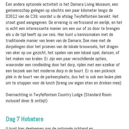
Een andere optionele activiteit is het Damara Living Museum, een
gemeenschap gelegen op slechts een paar kilometer langs de
D2612 van de C39, voordat u de afslag Twyfelfontein bereikt. Het
staat goed aangegeven. De ervaring is verfrissend en eerlijk, en het
is echt een interessante manier om een ​​uur of zo door te brengen
als u de tijd heeft op uw reis. Hier kunt u kennismaken met de
traditionele manier van leven van de Damara; Doe mee met de
dorpelingen door het proeven van de lokale brouwsels, het dragen
van oker op uw gezicht, het spelen van een lokaal spel, dansen, of
het maken van kralen. Er zijn een paar verschillende opties,
waaronder een rondleiding door het dorp, rijden met een ezelkar of
een bezoek aan het moderne dorp in de buurt. Er is een picknick
plek in de buurt van de parkeerplaats, dus het is ook een leuke plek
om te stoppen voor de lunch (breng uw eigen eten en drinken mee).
Overnachting in Twyfelfontein Country Lodge (Standard Room
inclusief diner & ontbijt)
Dag 7 Hobatere
U kunt hier deelnemen aan de optionele ochtend en