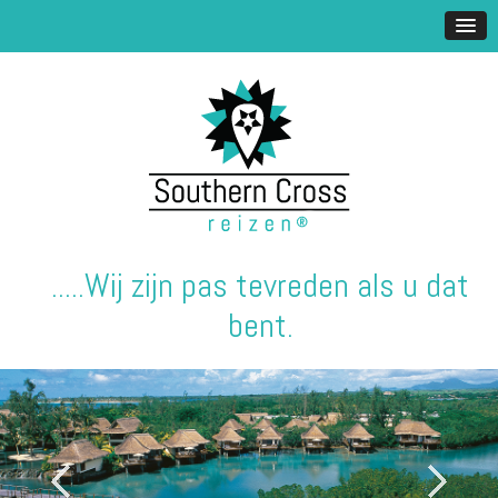
.....Wij zijn pas tevreden als u dat
bent.