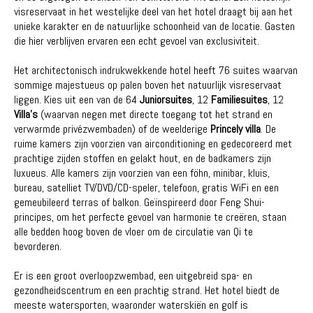
visreservaat in het westelijke deel van het hotel draagt ​​bij aan het
unieke karakter en de natuurlijke schoonheid van de locatie. Gasten
die hier verblijven ervaren een echt gevoel van exclusiviteit.
Het architectonisch indrukwekkende hotel heeft 76 suites waarvan
sommige majestueus op palen boven het natuurlijk visreservaat
liggen. Kies uit een van de 64
Juniorsuites
, 12
Familiesuites
, 12
Villa's
(waarvan negen met directe toegang tot het strand en
verwarmde privézwembaden) of de weelderige
Princely villa
. De
ruime kamers zijn voorzien van airconditioning en gedecoreerd met
prachtige zijden stoffen en gelakt hout, en de badkamers zijn
luxueus. Alle kamers zijn voorzien van een föhn, minibar, kluis,
bureau, satelliet TV/DVD/CD-speler, telefoon, gratis WiFi en een
gemeubileerd terras of balkon. Geïnspireerd door Feng Shui-
principes, om het perfecte gevoel van harmonie te creëren, staan ​​
alle bedden hoog boven de vloer om de circulatie van Qi te
bevorderen.
Er is een groot overloopzwembad, een uitgebreid spa- en
gezondheidscentrum en een prachtig strand. Het hotel biedt de
meeste watersporten, waaronder waterskiën en golf is