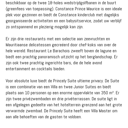
beschikbaar op de twee 18-holes wedstrijdgolfbanen in de buurt
(greenfees van toepassing). Constance Prince Maurice is een ideale
plek voor gezinnen en biedt de Constance kinderclub met dagelijks
georganiseerde activiteiten en een babysitservice, zodat uw verblijf
zo ontspannend en plezierig mogelijk kan zijn.
Er zijn drie restaurants met een selectie aan zeevruchten en
Mauritiaanse delicatessen gecreëerd door chef-koks van over de
hele wereld. Restaurant Le Barachois zweeft boven de lagune en
biedt een prachtig panoramisch uitzicht op het berglandschap. Er
zijn ook twee prachtig ingerichte bars, die de hele avond
entertainment en cocktails bieden.
Voor absolute luxe biedt de Princely Suite ultieme privacy. De Suite
is een combinatie van een Villa en twee Junior Suites en biedt
plaats aan 10 personen op een enorme oppervlakte van 350 m². Er
zijn twee privézwembaden en drie privéterrassen. De suite ligt in
een afgelegen gedeelte van het hotelterrein grenzend aan het grote
verwarmde zwembad. De Princely Suite heeft een Villa Master om
aan alle behoeften van de gasten te voldoen.