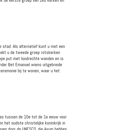
ek de eerste groep van zes kerken en
 stad. Als alternatief kunt u met een
oekt u de tweede groep rotskerken
iepe put met loodrechte wanden en is
ronder Bet Emanuel wiens uitgebreide
ceremonie bij te wonen, waar u het
 was tussen de 10e tot de 1e eeuw voor
n het oudste christelijke koninkrijk in
bleven door de UNESCO, die Axum hebben