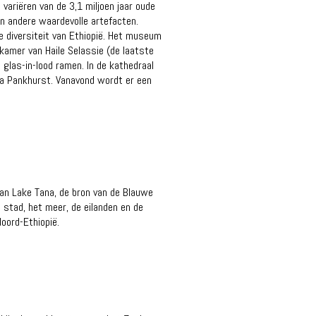
ariëren van de 3,1 miljoen jaar oude
n andere waardevolle artefacten.
 diversiteit van Ethiopië. Het museum
kamer van Haile Selassie (de laatste
 glas-in-lood ramen. In de kathedraal
via Pankhurst. Vanavond wordt er een
 van Lake Tana, de bron van de Blauwe
e stad, het meer, de eilanden en de
Noord-Ethiopië.