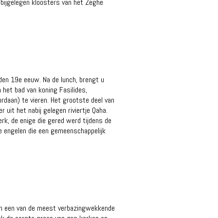
abijgelegen kloosters van het Zeghe
den 19e eeuw. Na de lunch, brengt u
 het bad van koning Fasilides,
rdaan) te vieren. Het grootste deel van
uit het nabij gelegen riviertje Qaha.
rk, de enige die gered werd tijdens de
de engelen die een gemeenschappelijk
 van een van de meest verbazingwekkende