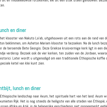
de uit elf middeleeuwse rotskerken, elk uit één stuk steen gehouwen. Bezo
ten.
lunch en diner
et klooster van Nakuto La'ab, uitgehouwen uit een rots aan de rand van de
eton beklimmen, om Asheton Mariam klooster te bezoeken. Na de lunch bez
r de beroemde Bete Georgis. Deze Griekse kruisvormige kerk ligt in een d
eindje verderop. Bezoek ook de vier kerken, ten zuiden van de Jordaan, waa
storici. Later wordt u uitgenodigd om een traditionele Ethiopische koffie 
eciale ketel van klei kunt zien.
ntbijt, lunch en diner
 Ethiopische landschap naar Axum, het spirituele hart van het land. Axum
umieten Rijk. Het is nog steeds de heiligste van alle steden van Ethiopië, e
 tussen Afrika en Azië, is de belangrijke geschiedenis niet onopgemerkt ge