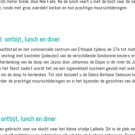
00 meter brede, Blue Nile Falls. Na de lunch vaart u met de boot naar de n
, ronde met gras overdekt kerken en hun prachtige muurschilderingen.
. ontbijt, lunch en diner
hoofdstad en het commerciële centrum van Ethiopië tijdens de 17e tot mid
 vesting met kastelen (paleizen) van de verschillende Gondarene keizers en
erdenking van de doop van Jezus door Johannes de Doper in de rivier de Jo
s het feest nadert wordt het via een ingewikkeld systeem gevuld met water 
s om de doop te herdenken. Tot slot bezoekt u de Debre Berhane Selassie ke
nder de prachtige muurschilderingen en in het bijzonder de gezichten van 
 ontbijt, lunch en diner
ven gebracht voor uw vlucht naar het kleine stadje Lalibela. Dit is de plek