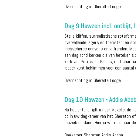
Overnachting in Gheralta Lodge
Dag 9 Hawzen incl. ontbijt, 
Steile kliffen, surrealistische rotsform
overvallende legers en toeristen, en s
messcherpe canyons en klifranden. Maak
een dag rond kerken die van betekenis
kerk van Petrus en Paulus, met charman
ladder kunt beklimmen voor een aantal
Overnachting in Gheralta Lodge
Dag 10 Hawzen - Addis Abeba 
Na het ontbijt rijdt u naar Mekelle, de 
op in uw dagkamer van het Sheraton of 
muziek en dans. Hierna wordt u naar de 
Dagkamer Sheraton Addis Abeba