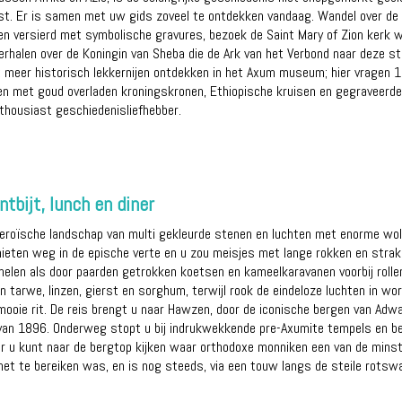
st. Er is samen met uw gids zoveel te ontdekken vandaag. Wandel over de 
en versierd met symbolische gravures, bezoek de Saint Mary of Zion kerk 
 verhalen over de Koningin van Sheba die de Ark van het Verbond naar deze 
t meer historisch lekkernijen ontdekken in het Axum museum; hier vragen 
met goud overladen kroningskronen, Ethiopische kruisen en gegraveerde dri
thousiast geschiedenisliefhebber.
tbijt, lunch en diner
heroïsche landschap van multi gekleurde stenen en luchten met enorme wolk
eten weg in de epische verte en u zou meisjes met lange rokken en strakk
len als door paarden getrokken koetsen en kameelkaravanen voorbij rolle
n tarwe, linzen, gierst en sorghum, terwijl rook de eindeloze luchten in wo
ooie rit. De reis brengt u naar Hawzen, door de iconische bergen van Adwa,
van 1896. Onderweg stopt u bij indrukwekkende pre-Axumite tempels en be
ar u kunt naar de bergtop kijken waar orthodoxe monniken een van de minst 
et te bereiken was, en is nog steeds, via een touw langs de steile rotsw