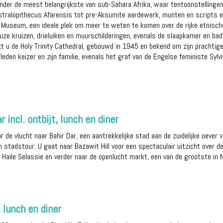
er de meest belangrijkste van sub-Sahara Afrika, waar tentoonstellingen v
stralopithecus Afarensis tot pre-Aksumite aardewerk, munten en scripts e
 Museum, een ideale plek om meer te weten te komen over de rijke etnische
uze kruizen, drieluiken en muurschilderingen, evenals de slaapkamer en bad
kt u de Holy Trinity Cathedral, gebouwd in 1945 en bekend om zijn prachtige
leden keizer en zijn familie, evenals het graf van de Engelse feministe Syl
 incl. ontbijt, lunch en diner
r de vlucht naar Bahir Dar, een aantrekkelijke stad aan de zuidelijke oever
en stadstour. U gaat naar Bazawit Hill voor een spectaculair uitzicht over d
zer Haile Selassie en verder naar de openlucht markt, een van de grootste in 
, lunch en diner