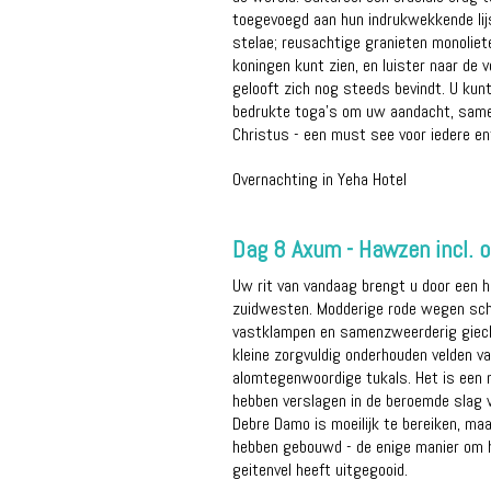
toegevoegd aan hun indrukwekkende lij
stelae; reusachtige granieten monoliet
koningen kunt zien, en luister naar de
gelooft zich nog steeds bevindt. U kun
bedrukte toga's om uw aandacht, samen 
Christus - een must see voor iedere en
Overnachting in Yeha Hotel
Dag 8 Axum - Hawzen incl. on
Uw rit van vandaag brengt u door een 
zuidwesten. Modderige rode wegen schi
vastklampen en samenzweerderig gieche
kleine zorgvuldig onderhouden velden va
alomtegenwoordige tukals. Het is een m
hebben verslagen in de beroemde slag 
Debre Damo is moeilijk te bereiken, ma
hebben gebouwd - de enige manier om h
geitenvel heeft uitgegooid.