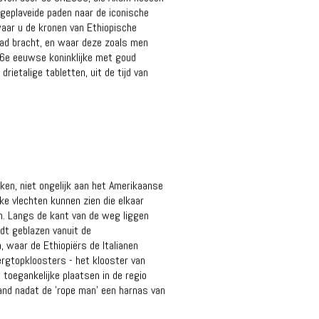
geplaveide paden naar de iconische
waar u de kronen van Ethiopische
stad bracht, en waar deze zoals men
16e eeuwse koninklijke met goud
etalige tabletten, uit de tijd van
en, niet ongelijk aan het Amerikaanse
e vlechten kunnen zien die elkaar
n. Langs de kant van de weg liggen
rdt geblazen vanuit de
 waar de Ethiopiërs de Italianen
rgtopkloosters - het klooster van
toegankelijke plaatsen in de regio
and nadat de 'rope man' een harnas van