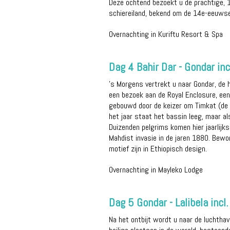
Deze ochtend bezoekt u de prachtige, 1
schiereiland, bekend om de 14e-eeuwse
Overnachting in Kuriftu Resort & Spa
Dag 4 Bahir Dar - Gondar incl
's Morgens vertrekt u naar Gondar, de 
een bezoek aan de Royal Enclosure, een
gebouwd door de keizer om Timkat (de h
het jaar staat het bassin leeg, maar al
Duizenden pelgrims komen hier jaarlijk
Mahdist invasie in de jaren 1880. Bewo
motief zijn in Ethiopisch design.
Overnachting in Mayleko Lodge
Dag 5 Gondar - Lalibela incl.
Na het ontbijt wordt u naar de luchtha