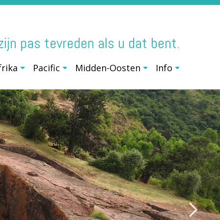
j zijn pas tevreden als u dat bent.
frika
Pacific
Midden-Oosten
Info