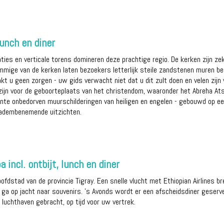
lunch en diner
aties en verticale torens domineren deze prachtige regio. De kerken zijn zek
ommige van de kerken laten bezoekers letterlijk steile zandstenen muren 
t u geen zorgen - uw gids verwacht niet dat u dit zult doen en velen zijn 
 zijn voor de geboorteplaats van het christendom, waaronder het Abreha A
te onbedorven muurschilderingen van heiligen en engelen - gebouwd op een 
 adembenemende uitzichten.
incl. ontbijt, lunch en diner
hoofdstad van de provincie Tigray. Een snelle vlucht met Ethiopian Airlines b
ga op jacht naar souvenirs. 's Avonds wordt er een afscheidsdiner geserve
luchthaven gebracht, op tijd voor uw vertrek.