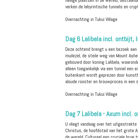
heilige plaatsen in de wereld, bestaan
verken de labyrintische tunnels en cryp
Overnachting in Tukui Village
Dag 6 Lalibela incl. ontbijt, 
Deze ochtend brengt u een bezoek aan h
muilezel, de steile weg van Mount Ash
gebouwd door koning Lalibela, waaronde
alleen toegankelijk via een tunnel een 
buitenkant wordt geprezen door kunsthi
aloude rooster en brouwproces in een sp
Overnachting in Tukui Village
Dag 7 Lalibela - Axum incl. o
U vliegt vandaag over het uitgestrekte
Christus, de hoofdstad van het grote Ax
de wereld. Cultureel een cruciale brug